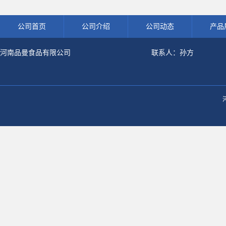
可开发票 小麦水解蛋白粉
白食品级深海鱼水解粉冲剂肽粉
饮
公司首页
公司介绍
公司动态
产品
河南品曼食品有限公司
联系人：孙方