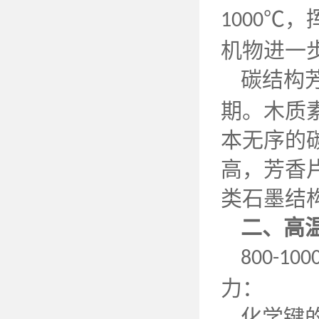
℃，
1000
机物进一
碳结构
期。木质
本无序的
高，芳香
类石墨结
二、高
800-100
力：
化学键