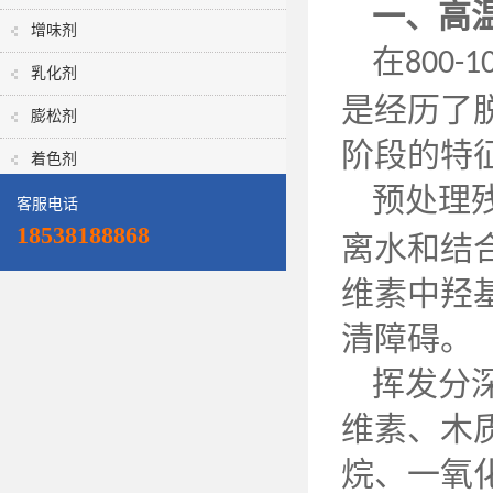
一、高
增味剂
在
800-1
乳化剂
是经历了
膨松剂
阶段的特
着色剂
预处理
客服电话
18538188868
离水和结
维素中羟
清障碍。
挥发分
维素、木
烷、一氧