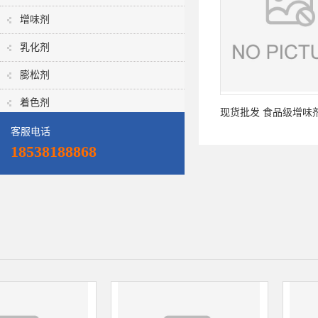
增味剂
乳化剂
膨松剂
着色剂
现货批发 食品级增味
客服电话
草醛 烘焙糕点 上海
18538188868
素