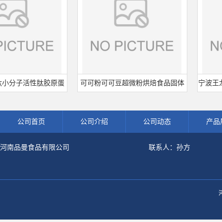
小分子活性肽胶原蛋
可可粉可可豆超微粉烘焙食品固体
宁波王龙山
鱼水解粉冲剂肽粉
饮料冲调饮品原料现货批发可可粉
熟肉制
公司首页
公司介绍
公司动态
产品
河南品曼食品有限公司
联系人：孙方