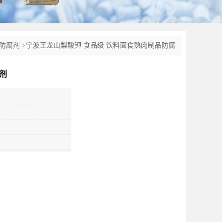
防腐剂
>
宁波王龙山梨酸钾 食品级 饮料面食熟肉制品防腐
剂