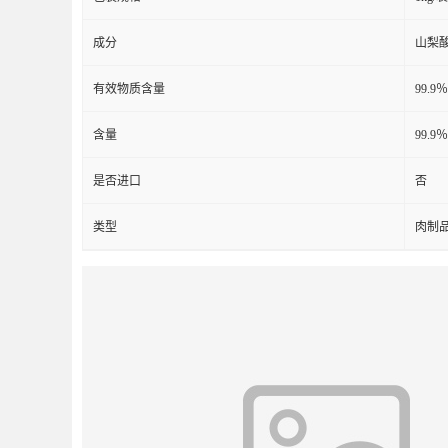
成分
山梨
有效物质含量
99.9％
含量
99.9％
是否进口
否
类型
肉制