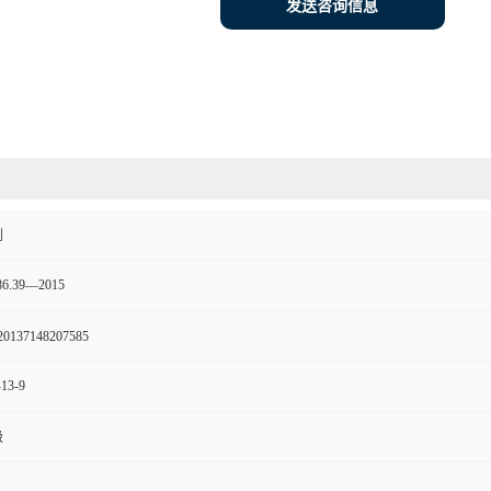
发送咨询信息
剂
6.39—2015
0137148207585
-13-9
级