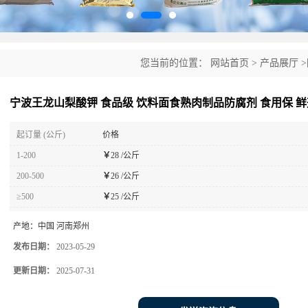
您当前的位置：
网站首页
>
产品展厅
>
剂 食用保 鲜剂
宁波王龙山梨酸钾 食品级 饮料面食熟肉制品防腐剂 食用保 鲜
起订量 (公斤)
价格
1-200
￥
28 /公斤
200-500
￥
26 /公斤
≥500
￥
25 /公斤
产地：
中国 河南郑州
发布日期：
2023-05-29
更新日期：
2025-07-31