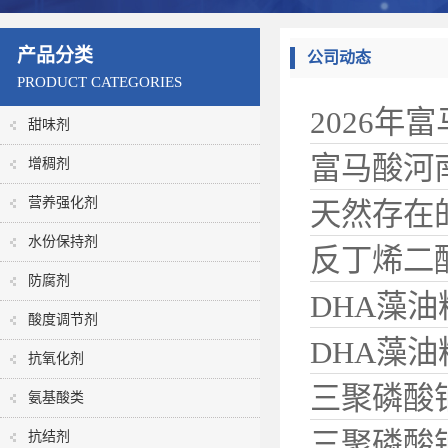
产品分类
公司动态
PRODUCT CATEGORIES
2026年
甜味剂
富马酸河
增稠剂
营养强化剂
天然存在
水份保持剂
反丁烯二
分布与来
防腐剂
DHA藻
成全拆解
酸度调节剂
DHA藻
景展望
抗氧化剂
三聚磷酸
研究
氨基酸类
三聚磷酸
抗结剂