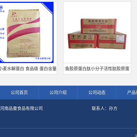
麦水解蛋白 食品级 蛋白含量
鱼胶原蛋白肽小分子活性肽胶原蛋
 可开发票 小麦水解蛋白粉
白食品级深海鱼水解粉冲剂肽粉
公司首页
公司介绍
公司动态
产品
河南品曼食品有限公司
联系人：孙方