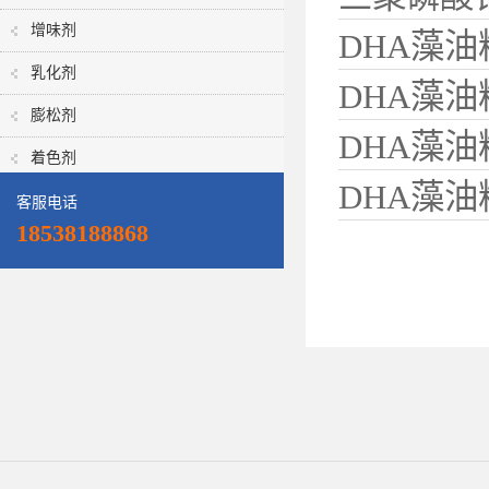
增味剂
DHA藻
乳化剂
DHA藻
值
膨松剂
DHA藻
着色剂
DHA藻
价值
客服电话
18538188868
析