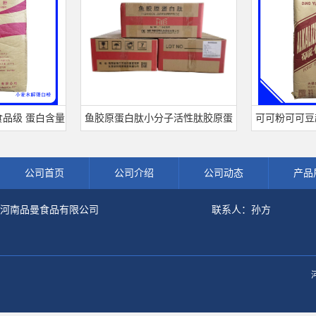
级 蛋白含量
鱼胶原蛋白肽小分子活性肽胶原蛋
可可粉可可豆超
水解蛋白粉
白食品级深海鱼水解粉冲剂肽粉
饮料冲调饮品原
公司首页
公司介绍
公司动态
产品
河南品曼食品有限公司
联系人：孙方