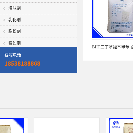
增味剂
乳化剂
膨松剂
着色剂
BHT二丁基羟基甲苯 
客服电话
化剂 安徽海华 二丁
18538188868