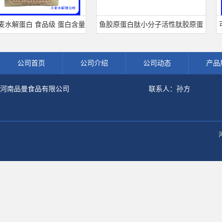
解蛋白 食品级 蛋白含量
鱼胶原蛋白肽小分子活性肽胶原蛋
可可
可开发票 小麦水解蛋白粉
白食品级深海鱼水解粉冲剂肽粉
饮料
公司首页
公司介绍
公司动态
产品
河南品曼食品有限公司
联系人：孙方