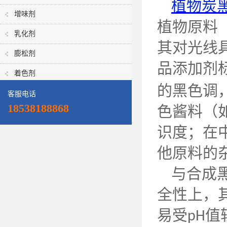
植物炭
增味剂
植物原料
乳化剂
其对光线
膨松剂
品添加剂
着色剂
的黑色调
客服电话
18538188868
色酱料（
识度；在
他原料的
与合成
全性上，
易受
值
pH