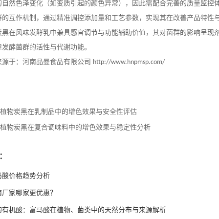
的自然色泽变化（如变质引起的颜色异常），因此需配合完善的质量监控
群的互作机制，通过精准调控添加量和工艺参数，实现其在改善产品特性
炭黑在风味发酵乳中兼具感官调节与功能辅助价值，其对菌群的影响呈现
障发酵菌群的活性与代谢功能。
来源于：河南品曼食品有限公司
http://www.hnpmsp.com/
植物炭黑在乳制品中的增色效果与安全性评估
植物炭黑在复合调味料中的增色效果与稳定性分析
：
富马酸价格趋势分析
南厂家哪家更优惠？
的有机酸：富马酸在植物、菌类中的天然分布与来源解析