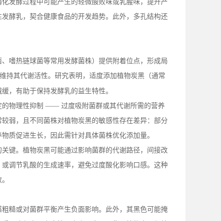
弱化发酵过程中可能产生的轻微酸败味或乳腥味，提升产
性发酵乳，契合健康食品的开发趋势。此外，多孔结构还
菌、嗜热链球菌等常用发酵菌株）提供附着位点，形成局
维持其代谢活性。研究表明，适度添加植物炭黑（通常
减缓，有助于保持发酵乳的益生特性。
定的物理性抑制
—— 过度吸附菌群或其代谢所需的营养
常较弱，且不同菌株对植物炭黑的敏感性存在差异：部分
养物质促进生长，因此需针对具体菌株优化添加量。
的关键。植物炭黑可能通过影响菌群的代谢路径，间接改
，或调节乳酸的生成速率，避免过度酸化影响口感。这种
效。
感粗糙或对菌群平衡产生负面影响。此外，其黑色可能掩