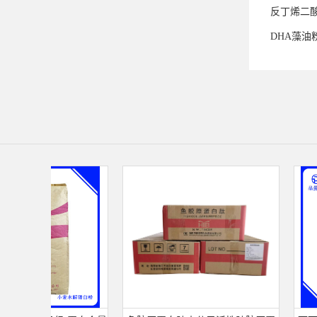
反丁烯二
DHA藻