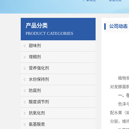
产品分类
公司动态
PRODUCT CATEGORIES
甜味剂
增稠剂
营养强化剂
植物
水份保持剂
对发酵菌
防腐剂
一、
酸度调节剂
色泽
配水果（
抗氧化剂
分层，维
氨基酸类