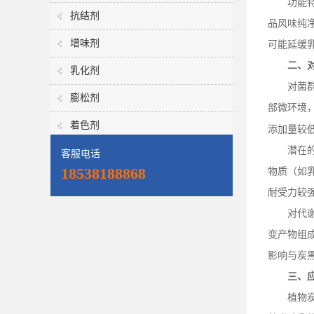
功能
抗结剂
品风味纯
增味剂
可能延缓
二、
乳化剂
对菌
膨松剂
部微环境
着色剂
添加量较
潜在
客服电话
18538188868
物质（如
耐受力较
对代
变产物组
影响与炭
三、
植物