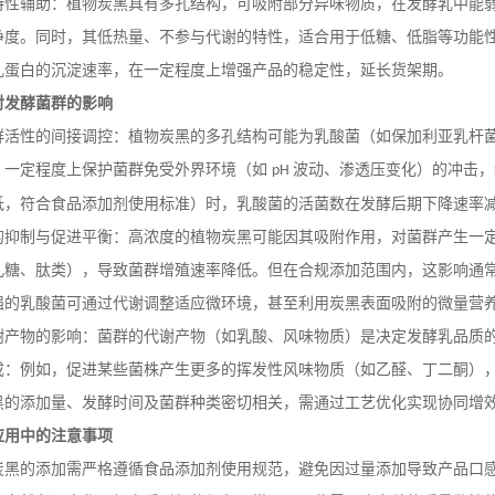
特性辅助：植物炭黑具有多孔结构，可吸附部分异味物质，在发酵乳中能
净度。同时，其低热量、不参与代谢的特性，适合用于低糖、低脂等功能
乳蛋白的沉淀速率，在一定程度上增强产品的稳定性，延长货架期。
对发酵菌群的影响
群活性的间接调控：植物炭黑的多孔结构可能为乳酸菌（如保加利亚乳杆
，一定程度上保护菌群免受外界环境（如
波动、渗透压变化）的冲击，
pH
低，符合食品添加剂使用标准）时，乳酸菌的活菌数在发酵后期下降速率
的抑制与促进平衡：高浓度的植物炭黑可能因其吸附作用，对菌群产生一
乳糖、肽类），导致菌群增殖速率降低。但在合规添加范围内，这影响通
强的乳酸菌可通过代谢调整适应微环境，甚至利用炭黑表面吸附的微量营
谢产物的影响：菌群的代谢产物（如乳酸、风味物质）是决定发酵乳品质
成：例如，促进某些菌株产生更多的挥发性风味物质（如乙醛、丁二酮）
黑的添加量、发酵时间及菌群种类密切相关，需通过工艺优化实现协同增
应用中的注意事项
炭黑的添加需严格遵循食品添加剂使用规范，避免因过量添加导致产品口