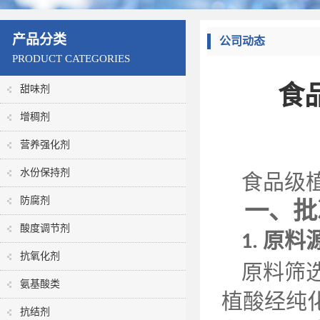
产品分类
公司动态
PRODUCT CATEGORIES
食
甜味剂
增稠剂
营养强化剂
水份保持剂
食品级
防腐剂
一、批
酸度调节剂
原料
1.
抗氧化剂
原料筛
氨基酸类
植酸经纯
抗结剂