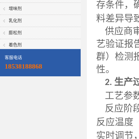
存条件，
增味剂
料差异导
乳化剂
供应商
膨松剂
艺验证报
着色剂
群）检测
客服电话
18538188868
性。
生产
2.
工艺参
反应阶
反应温度
实时调节