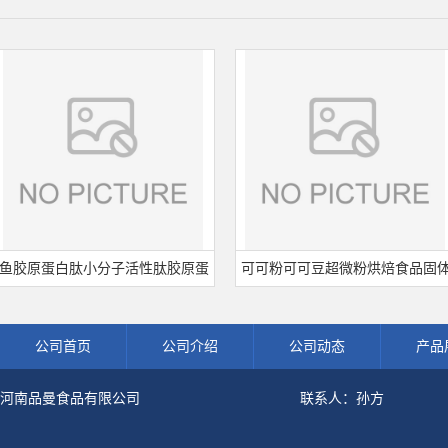
原蛋白肽小分子活性肽胶原蛋
可可粉可可豆超微粉烘焙食品固体
品级深海鱼水解粉冲剂肽粉
饮料冲调饮品原料现货批发可可粉
公司首页
公司介绍
公司动态
产品
河南品曼食品有限公司
联系人：孙方