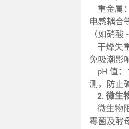
重金属
电感耦合
（如硝酸
干燥失
免吸潮影
值：
pH
测，防止
微生
2.
微生物
霉菌及酵