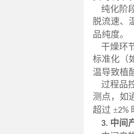
纯化阶
脱流速、
品纯度。
干燥环
标准化（
温导致植
过程品
测点，如
超过 ±
2%
中间
3.