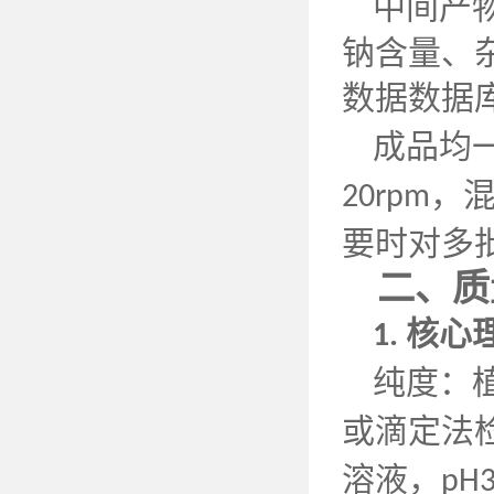
中间产
钠含量、
数据数据
成品均
，
20rpm
要时对多
二、质
核心
1.
纯度：
或滴定法
溶液，
pH3