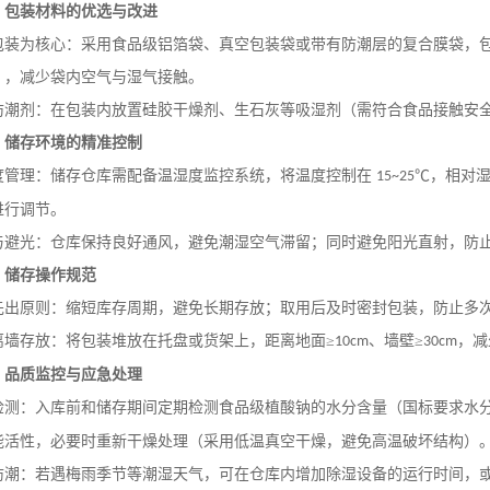
）包装材料的优选与改进
包装为核心：采用食品级铝箔袋、真空包装袋或带有防潮层的复合膜袋，
），减少袋内空气与湿气接触。
防潮剂：在包装内放置硅胶干燥剂、生石灰等吸湿剂（需符合食品接触安
）储存环境的精准控制
度管理：储存仓库需配备温湿度监控系统，将温度控制在
℃，相对湿
15~25
进行调节。
与避光：仓库保持良好通风，避免潮湿空气滞留；同时避免阳光直射，防
）储存操作规范
先出原则：缩短库存周期，避免长期存放；取用后及时密封包装，防止多
离墙存放：将包装堆放在托盘或货架上，距离地面
≥
、墙壁≥
，减
10cm
30cm
）品质监控与应急处理
检测：入库前和储存期间定期检测食品级植酸钠的水分含量（国标要求水
能活性，必要时重新干燥处理（采用低温真空干燥，避免高温破坏结构）
防潮：若遇梅雨季节等潮湿天气，可在仓库内增加除湿设备的运行时间，