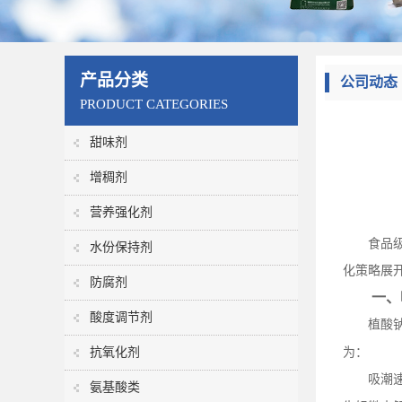
产品分类
公司动态
PRODUCT CATEGORIES
甜味剂
增稠剂
营养强化剂
食品
水份保持剂
化策略展
防腐剂
一、
酸度调节剂
植酸
抗氧化剂
为：
吸潮
氨基酸类