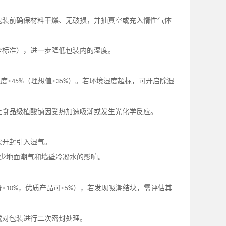
包装前确保材料干燥、无破损，并抽真空或充入惰性气体
全标准），进一步降低包装内的湿度。
度≤
（理想值≤
）。若环境湿度超标，可开启除湿
45%
35%
止食品级植酸钠因受热加速吸潮或发生光化学反应。
次开封引入湿气。
少地面潮气和墙壁冷凝水的影响。
分
≤
，优质产品可≤
），若发现吸潮结块，需评估其
10%
5%
。
或对包装进行二次密封处理。