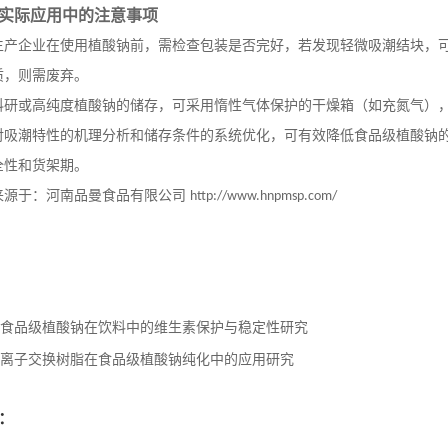
实际应用中的注意事项
生产企业在使用植酸钠前，需检查包装是否完好，若发现轻微吸潮结块，
质，则需废弃。
科研或高纯度植酸钠的储存，可采用惰性气体保护的干燥箱（如充氮气）
对吸潮特性的机理分析和储存条件的系统优化，可有效降低食品级植酸钠
全性和货架期。
来源于：河南品曼食品有限公司
http://www.hnpmsp.com/
食品级植酸钠在饮料中的维生素保护与稳定性研究
离子交换树脂在食品级植酸钠纯化中的应用研究
：