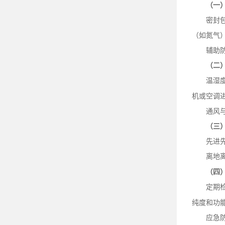
（一
密封
（如氮气
辅助
（二
温湿
机或空调
通风
（三
先进
离地
（四
定期
纯度和功
应急