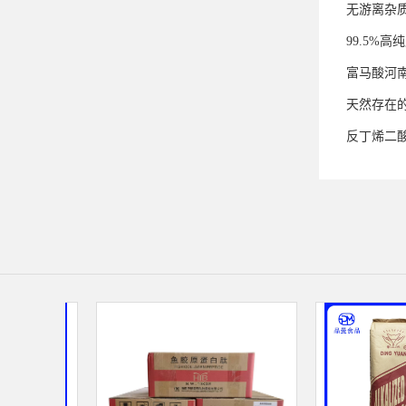
无游离杂
99.5%
富马酸河
天然存在
反丁烯二