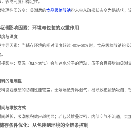
解，影响纯度和稳定性。
后物理性质改变：吸潮后的
食品级植酸钠
粉末会从疏松状态变为黏结状，
吸潮影响因素：环境与包装的双重作用
湿度与温度
是主导因素：当储存环境的相对湿度超过
时，食品级植酸钠的吸
40%~50%
物。
间接影响：高温（如＞
℃）会加速水分子的运动，虽不会直接增加吸潮
30
材料的阻隔性
塑料袋或纸袋的防潮性能较差，无法隔绝外界湿气，易导致植酸钠吸潮；
。
时间与堆放方式
时间越长，吸潮累积效应越明显；若包装堆叠过密，内部空气不流通，会
储存条件优化：从包装到环境的全链条控制