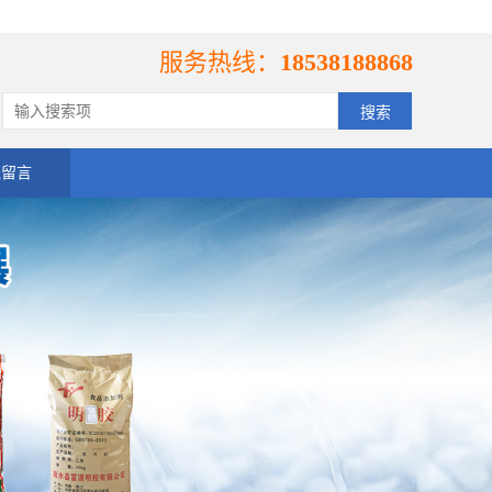
服务热线：
18538188868
线留言