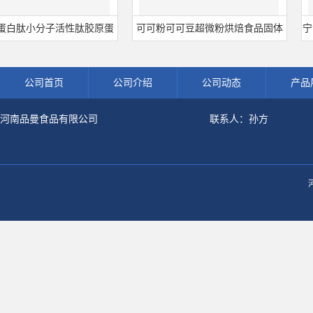
白肽小分子活性肽胶原蛋
可可粉可可豆超微粉烘焙食品固体
宁波
深海鱼水解粉冲剂肽粉
饮料冲调饮品原料现货批发可可粉
熟
公司首页
公司介绍
公司动态
产品
河南品曼食品有限公司
联系人：孙方