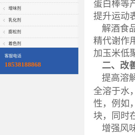
蛋白棒等
增味剂
提升运动
乳化剂
解酒食
膨松剂
精代谢作
着色剂
加玉米低
客服电话
二、改
18538188868
提高溶
全溶于水
性，例如
块，同时
增强风