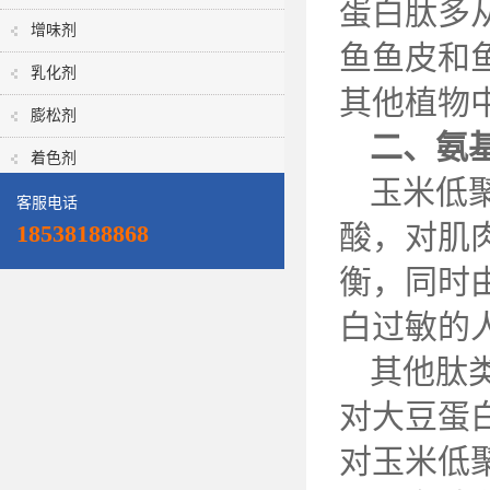
蛋白肽多
增味剂
鱼鱼皮和
乳化剂
其他植物
膨松剂
二、氨
着色剂
玉米低
客服电话
酸，对肌
18538188868
衡，同时
白过敏的
其他肽
对大豆蛋
对玉米低