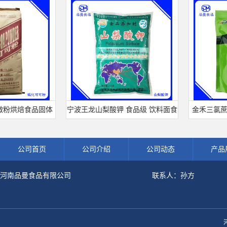
烘焙食品固体
宁波王龙山梨酸钾 食品级 饮料面食
金禾三氯蔗糖 食
货批发可可粉
熟肉制品防腐剂 食用保 鲜剂
剂 600倍甜度
公司首页
公司介绍
公司动态
产品
河南品曼食品有限公司
联系人：孙方