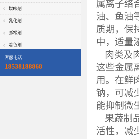
属离子络
增味剂
油、鱼油
乳化剂
质期，保
膨松剂
中，适量
着色剂
肉类及
客服电话
这些金属
18538188868
用。在鲜
钠，可减
能抑制微
果蔬制
活性，减