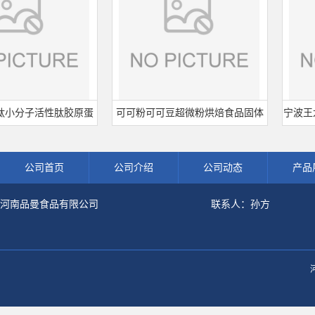
分子活性肽胶原蛋
可可粉可可豆超微粉烘焙食品固体
宁波王龙山
鱼水解粉冲剂肽粉
饮料冲调饮品原料现货批发可可粉
熟肉制
公司首页
公司介绍
公司动态
产品
河南品曼食品有限公司
联系人：孙方