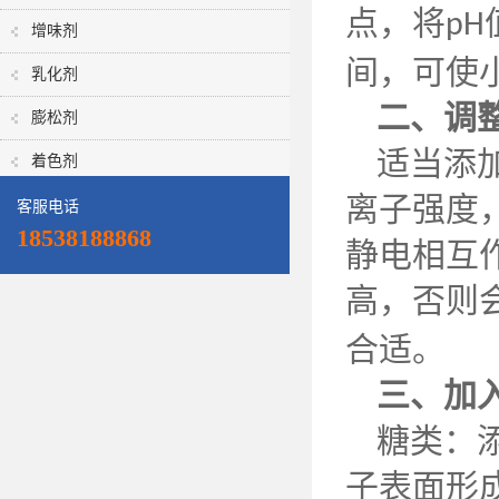
点，将
pH
增味剂
间，可使
乳化剂
二、
调
膨松剂
适当添
着色剂
离子强度
客服电话
18538188868
静电相互
高，否则
合适。
三、
加
糖类：
子表面形