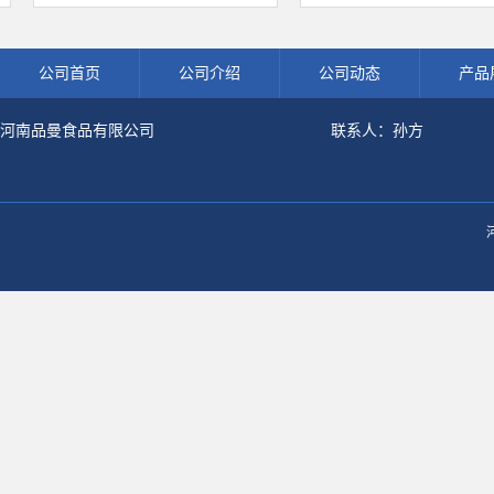
白食品级深海鱼水解粉冲剂肽粉
饮料冲调饮品原料现货批发可可
公司首页
公司介绍
公司动态
产品
河南品曼食品有限公司
联系人：孙方