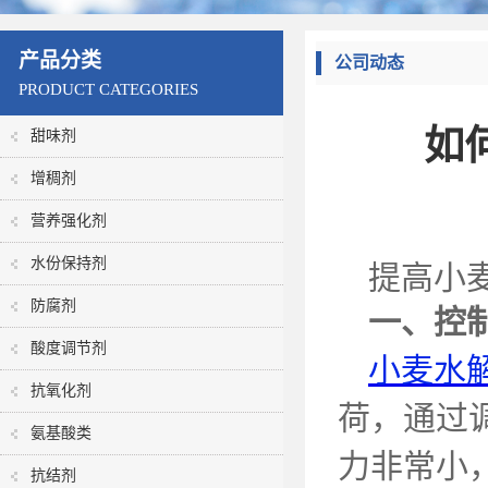
产品分类
公司动态
PRODUCT CATEGORIES
如
甜味剂
增稠剂
营养强化剂
水份保持剂
提高小
防腐剂
一、控
酸度调节剂
小麦水
抗氧化剂
荷，通过
氨基酸类
力
非常
小
抗结剂