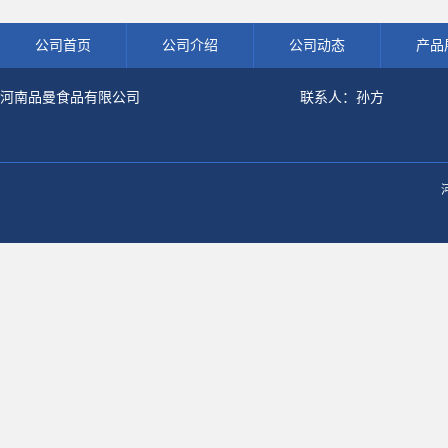
粉冲剂肽粉
饮料冲调饮品原料现货批发可可粉
熟肉制品防腐
公司首页
公司介绍
公司动态
产品
河南品曼食品有限公司
联系人：孙方