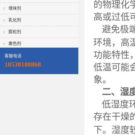
的物理化
增味剂
高或过低
乳化剂
避免极
膨松剂
环境，高
着色剂
功能特性
客服电话
18538188868
低温可能
象。
二、湿
低湿度
存在干燥
下。湿度