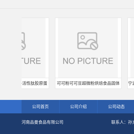
小分子活性肽胶原蛋
可可粉可可豆超微粉烘焙食品固体
宁波王龙
海鱼水解粉冲剂肽粉
饮料冲调饮品原料现货批发可可粉
熟肉
公司首页
公司介绍
公司动态
河南品曼食品有限公司
联系人：孙