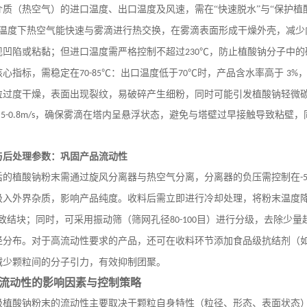
介质（热空气）的进口温度、出口温度及风速，需在
“快速脱水”与“保护
温度下热空气能快速与雾滴进行热交换，在雾滴表面形成干燥外壳，减少
现凹陷或粘黏；但进口温度需严格控制不超过
℃，防止植酸钠分子中的
230
核心指标，需稳定在
℃：出口温度低于
℃时，产品含水率高于
70-85
70
3%
粒过度干燥，表面出现裂纹，易破碎产生细粉，同时可能引发植酸钠轻微
，确保雾滴在塔内呈悬浮状态，避免与塔壁过早接触导致粘壁，
.5-0.8m/s
与后处理参数：巩固产品流动性
后的植酸钠粉末需通过旋风分离器与热空气分离，分离器的负压需控制在
-
吸入外界杂质，影响产品纯度。收料后需立即进行冷却处理，将粉末温度
导致结块；同时，可采用振动筛（筛网孔径
目）进行分级，去除少量
80-100
径分布。对于高流动性要求的产品，还可在收料环节添加食品级抗结剂（如
减少颗粒间的分子引力，有效抑制团聚。
流动性的影响因素与控制策略
级植酸钠粉末的流动性主要取决于颗粒自身特性（粒径、形态、表面状态