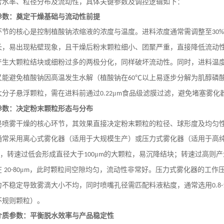
含水率、粒径分布及流动性，具体关键参数及调控逻辑如下：
参数：奠定干燥基础与流动性前提
环节的核心是控制植酸钠浓缩液的浓度与温度。进料浓度通常需调整至
30%
长，易出现粘壁现象，且干燥后粉末颗粒细小、团聚严重，直接降低流动
产生大颗粒结块或细粉过多的两极分化，同样破坏流动性。同时，进料温
又能避免植酸钠因高温发生水解（植酸钠在
℃以上易逐步分解为肌醇磷
60
大分子悬浮颗粒，需在进料前通过
μ
食品级滤膜过滤，避免堵塞雾化
0.22
m
参数：决定粉末颗粒形态与分布
是喷雾干燥的核心环节，其效果直接决定粉末颗粒的粒径、球形度及均匀
通常采用离心式雾化器（适用于大规模生产）或压力式雾化器（适用于高
，转速过低会形成直径大于
μ
的大颗粒，易沉降结块；转速过高则产
100
m
在
μ
，此时颗粒间空隙均匀，流动性非常好。压力式雾化器的工作
20-80
m
力不稳定导致雾滴大小不均，同时喷嘴孔径需匹配料液粘度，通常选用
0.8
不规则颗粒）。
介质参数：平衡脱水效率与产品稳定性