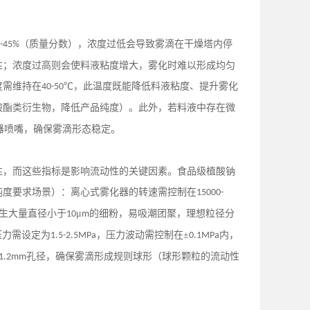
（质量分数），浓度过低会导致雾滴在干燥塔内停
-45%
性；浓度过高则会使料液粘度增大，雾化时难以形成均匀
度需维持在
℃，此温度既能降低料液粘度、提升雾化
40-50
酸酯类衍生物，降低产品纯度）。此外，若料液中存在微
器喷嘴，确保雾滴形态稳定。
性，而这些指标是影响流动性的关键因素。食品级植酸钠
纯度要求场景）：离心式雾化器的转速需控制在
15000-
生大量直径小于
μ
的细粉，易吸潮团聚，理想粒径分
10
m
压力需设定为
，压力波动需控制在±
内，
1.5-2.5MPa
0.1MPa
孔径，确保雾滴形成规则球形（球形颗粒的流动性
-1.2mm