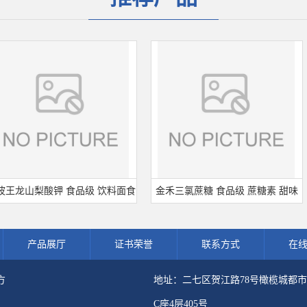
山梨酸钾 食品级 饮料面食
金禾三氯蔗糖 食品级 蔗糖素 甜味
鼎
制品防腐剂 食用保 鲜剂
剂 600倍甜度原装正品 三氯蔗糖
产品展厅
证书荣誉
联系方式
在
方
地址：二七区贺江路78号橄榄城都
C座4层405号