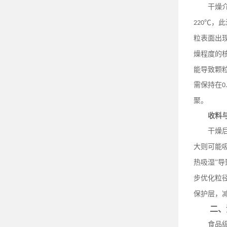
干燥
℃，此
220
粒表面出
燥程度的
能导致颗
需保持在
0
聚。
收料
干燥
大则可能
热吸湿”
步优化粒
保护层，
二、
食品