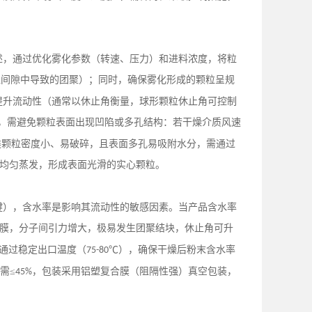
述，通过优化雾化参数（转速、压力）和进料浓度，将粒
粒间隙中导致的团聚）；同时，确保雾化形成的颗粒呈规
提升流动性（通常以休止角衡量，球形颗粒休止角可控制
外，需避免颗粒表面出现凹陷或多孔结构：若干燥介质风速
类颗粒密度小、易破碎，且表面多孔易吸附水分，需通过
均匀蒸发，形成表面光滑的实心颗粒。
键），含水率是影响其流动性的敏感因素。当产品含水率
膜，分子间引力增大，极易发生团聚结块，休止角可升
是通过稳定出口温度（
℃），确保干燥后粉末含水率
75-80
需≤
，包装采用铝塑复合膜（阻隔性强）真空包装，
45%