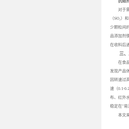
抗结
对于
（
₂）
SiO
少颗粒间
品添加剂
在收料后
三、
在食
发现产品
因转速过
速（
0.1-0.
布、红外
稳定在“易
本文