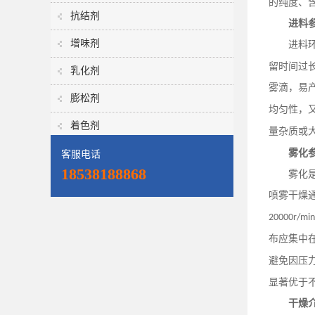
的纯度、
抗结剂
进料
增味剂
进料
留时间过
乳化剂
雾滴，易
膨松剂
均匀性，
着色剂
量杂质或
雾化
客服电话
18538188868
雾化
喷雾干燥
20000r/min
布应集中
避免因压
显著优于
干燥