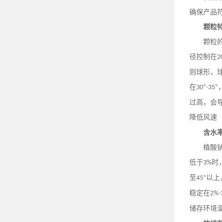
确保产品
颗粒
颗粒
径控制在
2
则球形，
在
°
°
30
-35
过高，会
降低风速
含水
植酸
低于
时
3%
至
°以
45
稳定在
2%-
储存环境