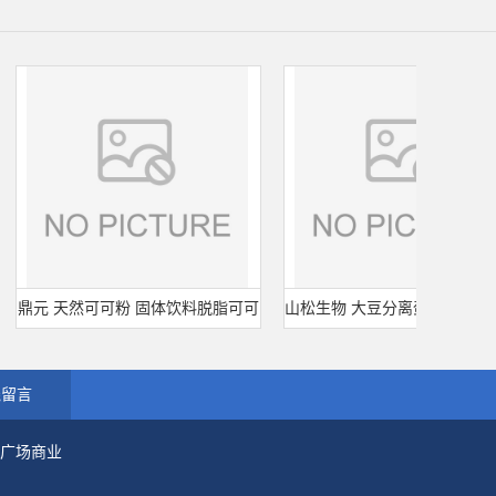
元 天然可可粉 固体饮料脱脂可可
山松生物 大豆分离蛋白 SD-100凝胶
粉 烘培原料 25kg/袋
型 食品级 肉制品千页豆腐
线留言
市广场商业