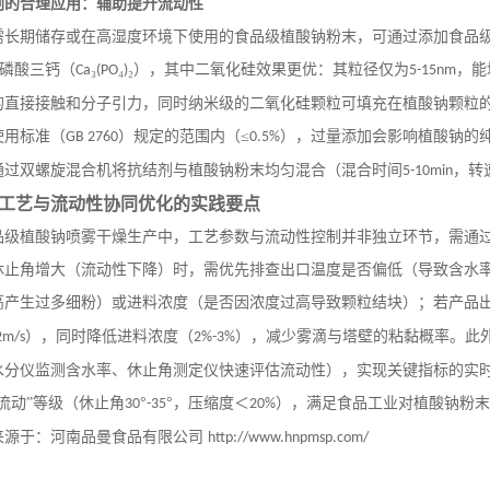
剂的合理应用：辅助提升流动性
需长期储存或在高湿度环境下使用的食品级植酸钠粉末，可通过添加食品
和磷酸三钙（
₃
₄
₂），其中二氧化硅效果更优：其粒径仅为
，能
Ca
(PO
)
5-15nm
的直接接触和分子引力，同时纳米级的二氧化硅颗粒可填充在植酸钠颗粒的
使用标准（
）规定的范围内（≤
），过量添加会影响植酸钠的纯
GB 2760
0.5%
通过双螺旋混合机将抗结剂与植酸钠粉末均匀混合（混合时间
，转
5-10min
工艺与流动性协同优化的实践要点
品级植酸钠喷雾干燥生产中，工艺参数与流动性控制并非独立环节，需通
休止角增大（流动性下降）时，需优先排查出口温度是否偏低（导致含水
高产生过多细粉）或进料浓度（是否因浓度过高导致颗粒结块）；若产品
），同时降低进料浓度（
），减少雾滴与塔壁的粘黏概率。此
2m/s
2%-3%
水分仪监测含水率、休止角测定仪快速评估流动性），实现关键指标的实
流动”等级（休止角
°
°，压缩度＜
），满足食品工业对植酸钠粉末
30
-35
20%
来源于：河南品曼食品有限公司
http://www.hnpmsp.com/