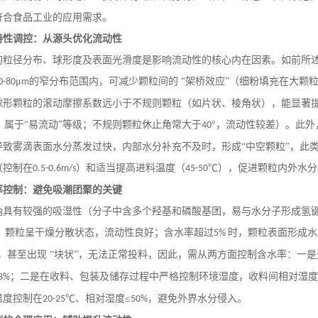
符合食品工业的应用需求。
特性调控：从源头优化流动性
的粒径分布、球形度及表面光滑度是影响流动性的核心内在因素。如前所
μ
的窄分布范围内，可减少颗粒间的 “架桥效应”（细粉填充在大颗
0-80
m
球形颗粒的滚动摩擦系数远小于不规则颗粒（如片状、棱角状），能显著
，属于“易流动”等级；不规则颗粒休止角常大于
°，流动性较差）。此
40
导致雾滴表面水分蒸发过快，内部水分补充不及时，形成“中空颗粒”，此
（控制在
）和适当提高进料温度（
℃），促进颗粒内外水分
0.5-0.6m/s
45-50
率控制：避免吸潮团聚的关键
钠具有较强的吸湿性（分子中含多个羟基和磷酸基团，易与水分子形成氢
，颗粒呈干燥分散状态，流动性良好；含水率超过
时，颗粒表面形成水
5%
上，甚至出现 “块状”，无法正常投料，因此，需从两方面控制含水率：一
；二是在收料、包装及储存过程中严格控制环境湿度，收料间相对湿度
3%
温度控制在
℃、相对湿度≤
，避免外界水分侵入。
20-25
50%