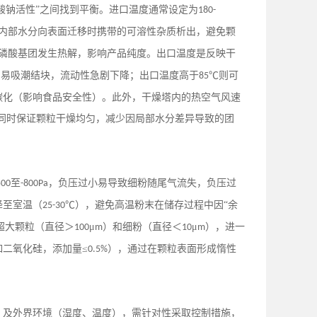
植酸钠活性”之间找到平衡。进口温度通常设定为
180-
内部水分向表面迁移时携带的可溶性杂质析出，避免颗
磷酸基团发生热解，影响产品纯度。出口温度是反映干
，易吸潮结块，流动性急剧下降；出口温度高于
℃则可
85
碳化（影响食品安全性）。此外，干燥塔内的热空气风速
同时保证颗粒干燥均匀，减少因局部水分差异导致的团
至
，负压过小易导致细粉随尾气流失，负压过
500
-800Pa
降至室温（
℃），避免高温粉末在储存过程中因“余
25-30
超大颗粒（直径＞
μ
）和细粉（直径＜
μ
），进一
100
m
10
m
二氧化硅，添加量≤
），通过在颗粒表面形成惰性
0.5%
）及外界环境（湿度、温度），需针对性采取控制措施，