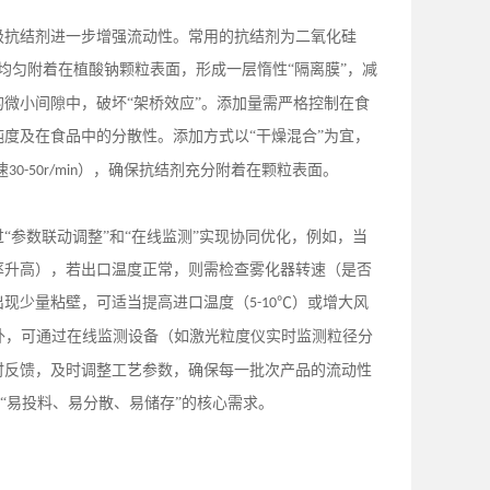
级抗结剂进一步增强流动性。常用的抗结剂为二氧化硅
均匀附着在植酸钠颗粒表面，形成一层惰性“隔离膜”，减
微小间隙中，破坏“架桥效应”。添加量需严格控制在食
度及在食品中的分散性。添加方式以“干燥混合”为宜，
速
），确保抗结剂充分附着在颗粒表面。
30-50r/min
过
“参数联动调整”和“在线监测”实现协同优化，例如，当
率升高），若出口温度正常，则需检查雾化器转速（是否
出现少量粘壁，可适当提高进口温度（
℃）或增大风
5-10
外，可通过在线监测设备（如激光粒度仪实时监测粒径分
时反馈，及时调整工艺参数，确保每一批次产品的流动性
“易投料、易分散、易储存”的核心需求。