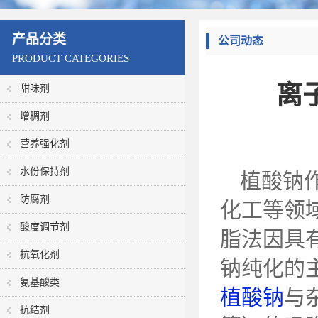
产品分类
公司动态
PRODUCT CATEGORIES
离
甜味剂
增稠剂
营养强化剂
水份保持剂
植酸钠
防腐剂
化工等领
酸度调节剂
脂法因具
抗氧化剂
钠纯化的
氨基酸类
植酸钠
与
抗结剂