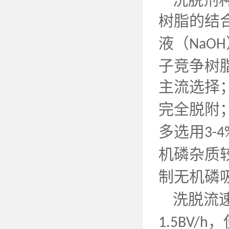
树脂的结
液（
NaOH
子竞争树
主流选择
完全脱附
多选用
3-
机磷杂质
制无机磷
洗脱流
，
1.5BV/h