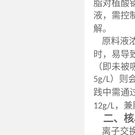
脂对植酸
液，需控
解。
原料液
时，易导
（即未被
）则
5g/L
践中需通
，兼
12g/L
二、核
离子交