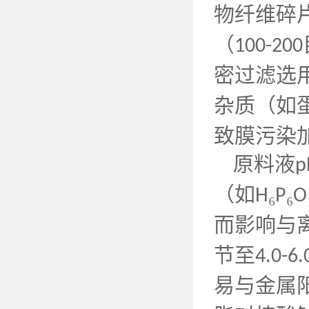
物纤维碎
（
100-200
密过滤选
杂质（如
致膜污染
原料液
p
（如
₆
₆
H
P
O
而影响与
节至
4.0-6.
易与金属