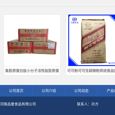
胶原蛋白肽小分子活性肽胶原蛋
可可粉可可豆超微粉烘焙食品固体
食品级深海鱼水解粉冲剂肽粉
饮料冲调饮品原料现货批发可可粉
公司首页
公司介绍
公司动态
产品
河南品曼食品有限公司
联系人：孙方