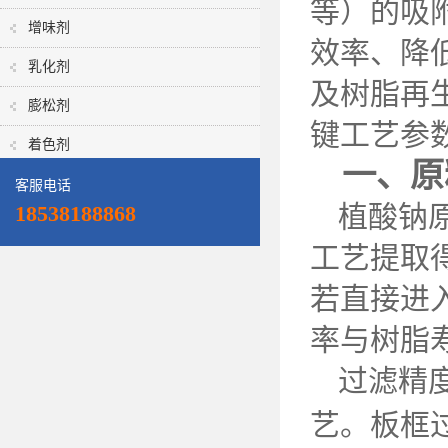
等）的吸
增味剂
效率、降
乳化剂
及树脂再
膨松剂
键工艺参
着色剂
一、原
客服电话
植酸钠
18538188868
工艺提取
若直接进
率与树脂
过滤精
艺。板框