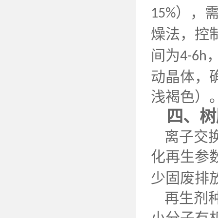
），
15%
燥法，控
间为
4-6h
动晶体，
浅褐色）
四、树
离子交
化再生参
少固废排
再生剂
小分子有