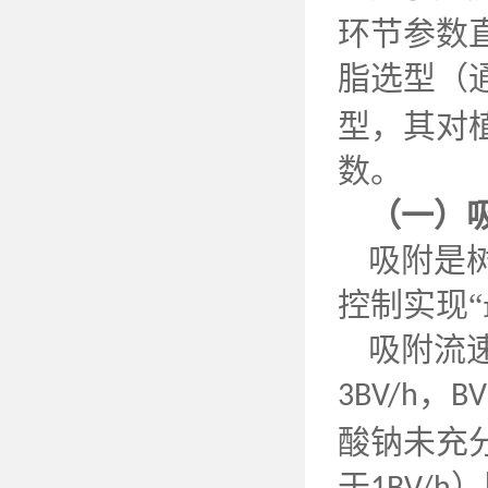
环节参数
脂选型（
型，其对
数。
（一）
吸附是
控制实现
吸附流
，
3BV/h
BV
酸钠未充
于
）