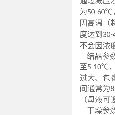
通过减压
为
℃
50-60
因高温（
度达到
30-
不会因浓
结晶参
至
℃
5-10
过大、包
间通常为
8
（母液可
干燥参