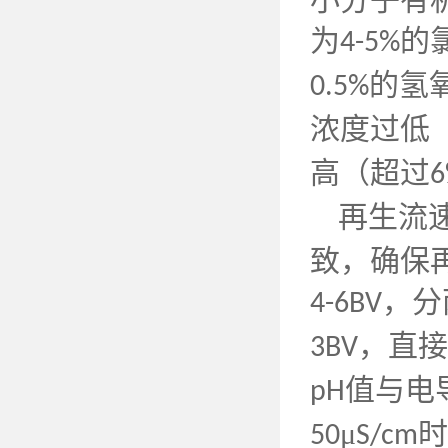
为
的
4-5%
的氢
0.5%
浓度过低
高（超过
6
再生流
致，确保
，分
4-6BV
，直接
3BV
值与电
pH
μ
时
50
S/cm