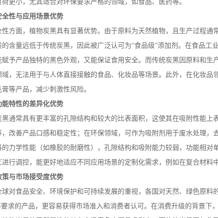
负荷更小，尤其适合对环保要求严格的领域，如食品、医药等。
安全性与应用场景优势
全性方面，植物炭黑具有显著优势。由于原料为天然植物，且生产过程通
质的含量远低于传统炭黑，因此被广泛认可为
“食品级”添加剂。在食品工
能赋予产品独特的黑色外观，又能保证食用安全。而传统炭黑因原料和生
领域，无法用于与人体直接接触的食品、化妆品等场景。此外，在化妆品
毛膏等产品，减少刺激性风险。
功能特性的差异化优势
炭黑通常具有更丰富的孔隙结构和较大的比表面积，这使其在吸附性能上
等，改善产品口感和稳定性；在环保领域，可作为吸附剂用于废水处理，
料的力学性能（如橡胶的耐磨性），孔隙结构和吸附能力较弱，功能相对
艺进行调控，能更好地适应不同应用场景的定制化需求，例如在复合材料
政策与市场接受度优势
全球对食品安全、环境保护和可持续发展的重视，各国对天然、绿色原料
”等要求的产品，更容易获得市场准入和消费者认可。在消费升级的背景下