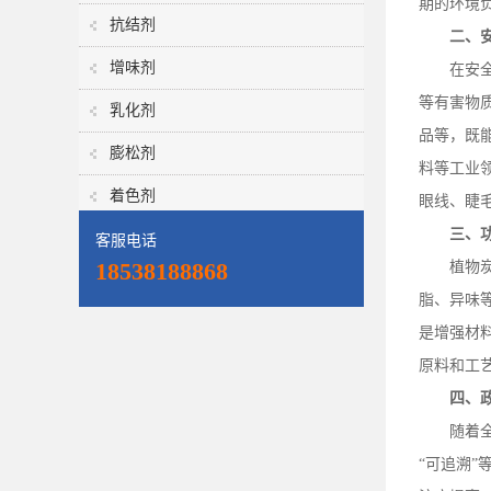
期的环境
抗结剂
二、
增味剂
在安
等有害物
乳化剂
品等，既
膨松剂
料等工业
着色剂
眼线、睫
三、
客服电话
18538188868
植物
脂、异味
是增强材
原料和工
四、
随着
“可追溯