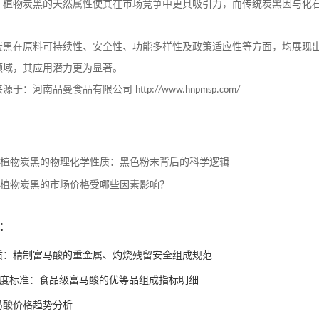
，植物炭黑的天然属性使其在市场竞争中更具吸引力，而传统炭黑因与化
炭黑在原料可持续性、安全性、功能多样性及政策适应性等方面，均展现
领域，其应用潜力更为显著。
来源于：河南品曼食品有限公司
http://www.hnpmsp.com/
植物炭黑的物理化学性质：黑色粉末背后的科学逻辑
植物炭黑的市场价格受哪些因素影响？
：
质：精制富马酸的重金属、灼烧残留安全组成规范
高纯度标准：食品级富马酸的优等品组成指标明细
富马酸价格趋势分析