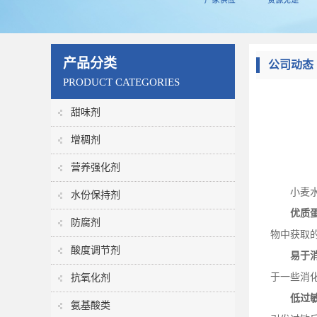
产品分类
公司动态
PRODUCT CATEGORIES
甜味剂
增稠剂
营养强化剂
小麦
水份保持剂
优质
防腐剂
物中获取
酸度调节剂
易于
于一些消
抗氧化剂
低过
氨基酸类