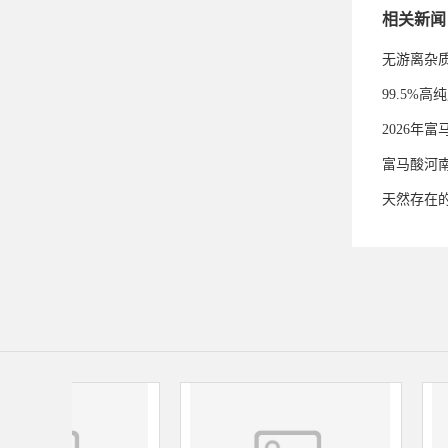
相关新闻
无游离杂
99.5%
2026年
富马酸河
天然存在