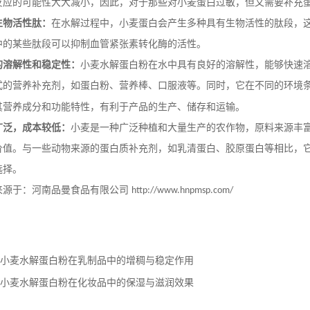
反应的可能性大大减小，因此，对于那些对小麦蛋白过敏，但又需要补充
生物活性肽：
在水解过程中，小麦蛋白会产生多种具有生物活性的肽段，
中的某些肽段可以抑制血管紧张素转化酶的活性。
的溶解性和稳定性：
小麦水解蛋白粉在水中具有良好的溶解性，能够快速
式的营养补充剂，如蛋白粉、营养棒、口服液等。同时，它在不同的环境
其营养成分和功能特性，有利于产品的生产、储存和运输。
广泛，成本较低：
小麦是一种广泛种植和大量生产的农作物，原料来源丰
价值。与一些动物来源的蛋白质补充剂，如乳清蛋白、胶原蛋白等相比，
选择。
来源于：河南品曼食品有限公司
http://www.hnpmsp.com/
小麦水解蛋白粉在乳制品中的增稠与稳定作用
小麦水解蛋白粉在化妆品中的保湿与滋润效果