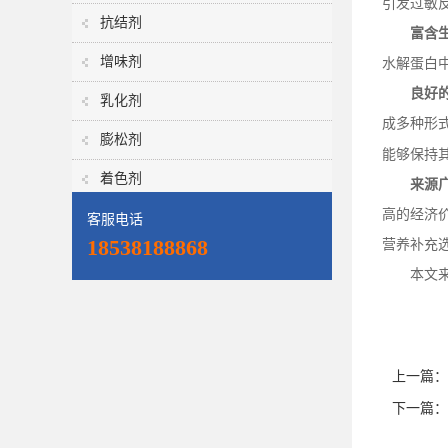
引发过敏
抗结剂
富含
增味剂
水解蛋白
良好
乳化剂
成多种形
膨松剂
能够保持
着色剂
来源
高的经济
客服电话
18538188868
营养补充
本文
上一篇：
下一篇：