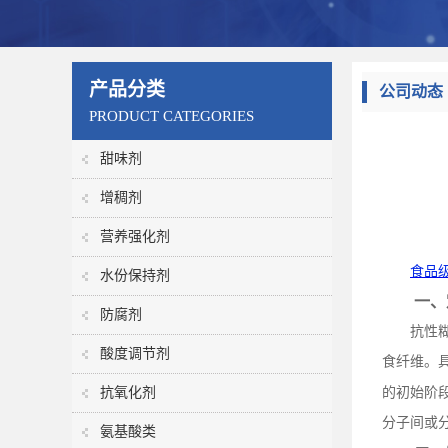
产品分类
公司动态
PRODUCT CATEGORIES
甜味剂
增稠剂
营养强化剂
食品
水份保持剂
一、
防腐剂
抗性
酸度调节剂
食纤维。
抗氧化剂
的初始阶
分子间或
氨基酸类