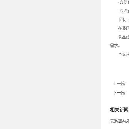
·方
·冷
四、
在我
食品
需求。
本文
上一篇：
下一篇：
相关新闻
无游离杂