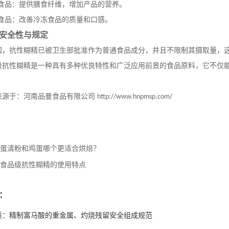
便食品：提供膳食纤维，增加产品的营养。
冻食品：改善冷冻食品的质量和口感。
安全性与规定
国，抗性糊精已被卫生部批准作为普通食品成分，并且不限制其摄取量，
级抗性糊精是一种具有多种优良特性和广泛应用前景的食品原料，它不仅
来源于：河南品曼食品有限公司
http://www.hnpmsp.com/
蛋清粉和鸡蛋哪个更适合烘焙？
食品级抗性糊精的使用特点
：
质：精制富马酸的重金属、灼烧残留安全组成规范