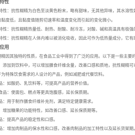
特性
理特性：抗性糊精为白色至淡黄色粉末，略有甜味，无其他异味，其水溶性
液黏度低，且黏度值随剪切速率和温度变化而引起的变化微小。
学特性：抗性糊精热量低、耐热、耐酸、耐冷冻，对酸、碱和高温具有极强
理特性：抗性糊精在人体内难以被消化吸收，因此可作为低热量成分，它有
应用
糊精因其独特的性质，在食品工业中得到了广泛的应用。以下是一些主要
料：添加到饮料中，可以增加膳食纤维含量，改善口感和质地，抗性糊精可
于为特殊饮食需求的人设计的产品，例如减肥或代餐饮料。
制品：如酸奶、乳饮料等，可提高产品的营养价值。
焙食品：使面包、糕点等更具饱腹感，延长保质期。
健品：用于制作膳食纤维补充剂，满足特定健康需求。
果：增加糖果的功能特性，如改善口感、延长保质期等。
味品：提高产品的稳定性和口感。
制品：增加肉制品的保水性和口感，改善肉制品的加工特性以及延长货架期