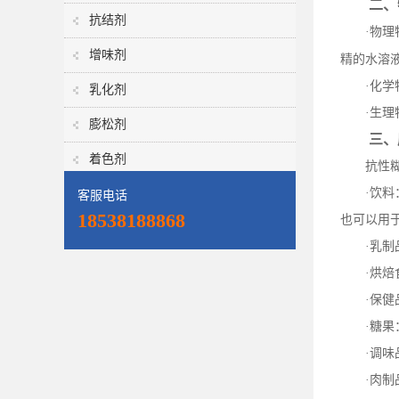
二、
抗结剂
·物
增味剂
精的水溶
·化
乳化剂
·生
膨松剂
三、
着色剂
抗性
·饮
客服电话
18538188868
也可以用
·乳
·烘
·保
·糖
·调
·肉