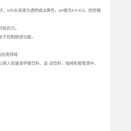
好，
水溶液为透明或淡黄色，
值为
。抗性糊
10%
pH
4.0~6.0
的抵抗力。
助于控制肠道功能。
的应用领域：
以掺入到速溶早餐饮料、运·动饮料、咖啡和葡萄酒中，
。