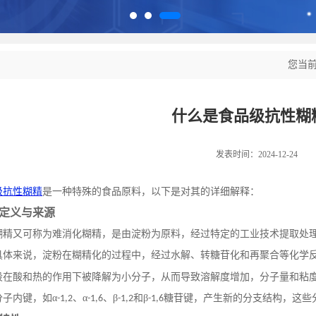
您当
什么是食品级抗性糊
发表时间：2024-12-24
级抗性糊精
是一种特殊的食品原料，以下是对其的详细解释：
定义与来源
糊精又可称为难消化糊精，是由淀粉为原料，经过特定的工业技术提取处
具体来说，淀粉在糊精化的过程中，经过水解、转糖苷化和再聚合等化学
段在酸和热的作用下被降解为小分子，从而导致溶解度增加，分子量和粘
分子内键，如α
、α
、β
和β
糖苷键，产生新的分支结构，这些
-1,2
-1,6
-1,2
-1,6