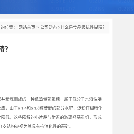
前的位置：
网站首页
>
公司动态
>
什么是食品级抗性糊精？
精？
理并精炼而成的一种低热量葡聚糖，属于低分子水溶性膳
反应，由于
α
和α
糖苷键的部分水解，淀粉在糊精化
-1,4
-1,6
度降低，这些降解的小片段与附近的游离羟基重组，形成
分支结构被视为其具有抗消化性的基础。