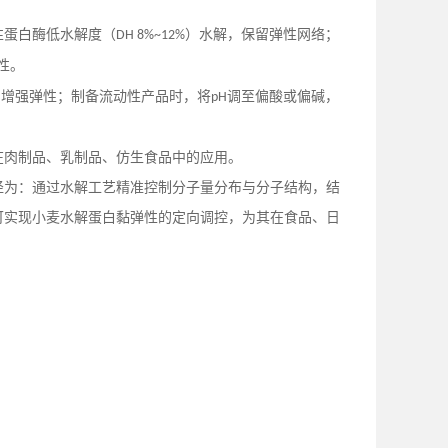
性蛋白酶低水解度（
）水解，保留弹性网络；
DH 8%~12%
性。
子，增强弹性；制备流动性产品时，将
调至偏酸或偏碱，
pH
在肉制品、乳制品、仿生食品中的应用。
径为：通过水解工艺精准控制分子量分布与分子结构，结
可实现小麦水解蛋白黏弹性的定向调控，为其在食品、日