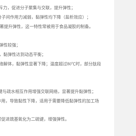
斥力，促进分子聚集与交联，提升弹性；
分子间作用力减弱，黏弹性均下降（盐析效应）；
显著提升弹性，这一特性常被用于食品凝胶的制备。
弹性较强；
，黏弹性达到动态平衡；
络解体，黏弹性显著下降；温度超过
℃时，部分肽段
80
键与疏水相互作用增强交联网络，显著提升黏弹性；
作用，导致黏性下降，适用于需要降低黏弹性的加工场
可促进巯基氧化为二硫键，增强弹性。