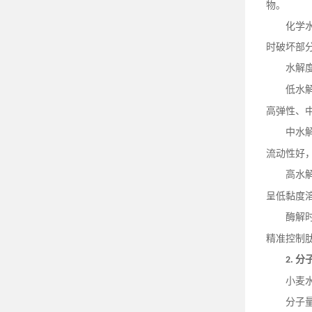
物。
化学
时破坏部
水解
低水
高弹性、
中水
流动性好
高水
呈低黏度
酶解
精准控制
分
2.
小麦
分子