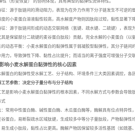
弹性（形变恢复）
的协同体现，具有典型的黏弹性流体特性。
特征：源于肽链间的滑动阻力，表现为在外力作用下分子链发生不可逆的
解度的小麦蛋白溶液黏性较高，高水解度产物则因肽段过短，黏性显著下
特征：源于肽链间形成的动态交联网络（氢键、疏水键、二硫键），表现
尤其是保留部分二硫键的麦谷蛋白肽段）贡献。完全水解的小麦蛋白（以
性的动态平衡：小麦水解蛋白的黏弹性属于弱凝胶型黏弹性，其分子链间
作用力，导致弹性下降、黏性占比提升；而适当的离子强度可增强分子交
影响小麦水解蛋白黏弹性的核心因素
水解蛋白的黏弹性受水解工艺、分子结构、环境条件三大类因素调控，各
解工艺参数：决定分子量分布与分子结构
工艺是影响小麦水解蛋白黏弹性的根本因素，不同水解方式与参数会导致
方式
法：常用中性蛋白酶、碱性蛋白酶、木瓜蛋白酶等，酶解具有位点特异性
麦谷蛋白，易断裂疏水区域肽键，生成较多中等分子量肽段，产物黏弹性
，易生成小肽段，黏性占比更高。酶解产物因保留较多活性基团（如巯基