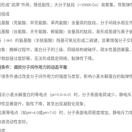
间形成“润滑”作用，降低黏性；大分子肽段（
）易聚集，导致弹
>10000 Da
酸组成
氨基酸（亮氨酸、异亮氨酸、苯丙氨酸）含量高的肽段，分子间疏水相互
氨基酸（谷氨酸、天冬氨酸、赖氨酸）含量高的肽段，易形成氢键与离子
基（
）的氨基酸（半胱氨酸）残基可氧化形成二硫键，显著增强分子交
-SH
构象：酶解过程中，蛋白分子的三级、四级结构被破坏，疏水性基团暴露
导致肽链过度舒展，无法形成稳定网络，黏弹性下降。
境条件：调控分子间作用力的动态平衡
环境条件通过改变分子间作用力的强度与类型，影响小麦水解蛋白的黏弹
接近小麦水解蛋白的等电点（
≈
）时，分子表面电荷减少，静电斥
pI
5.0~6.0
弹性显著提升，黏性下降，甚至出现凝胶化现象；
远离等电点（如
或
）时，分子表面电荷密度增加，静电斥力
pH<4.0
pH>7.0
溶液流动性变好。
强度