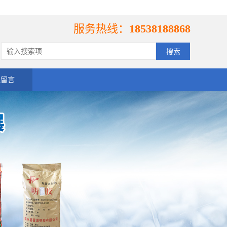
服务热线：
18538188868
线留言