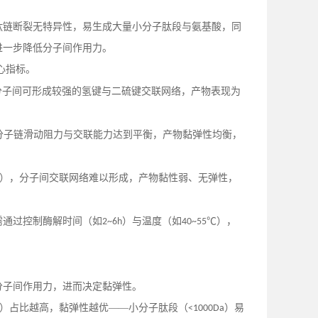
肽链断裂无特异性，易生成大量小分子肽段与氨基酸，同
进一步降低分子间作用力。
心指标。
分子间可形成较强的氢键与二硫键交联网络，产物表现为
分子链滑动阻力与交联能力达到平衡，产物黏弹性均衡，
），分子间交联网络难以形成，产物黏性弱、无弹性，
需通过控制酶解时间（如
）与温度（如
℃），
2~6h
40~55
分子间作用力，进而决定黏弹性。
）占比越高，黏弹性越优——小分子肽段（
）易
<1000Da