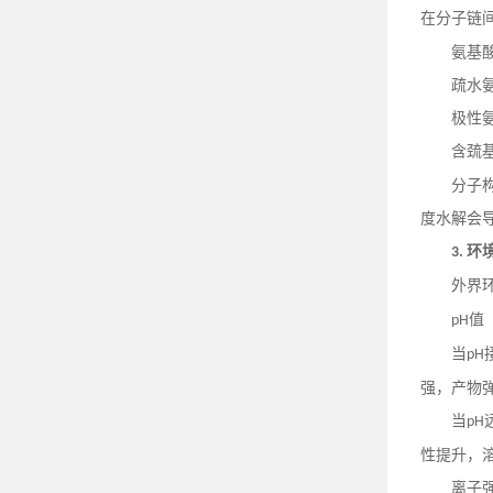
在分子链
氨基
疏水
极性
含巯
分子
度水解会
环
3.
外界
值
pH
当
pH
强，产物
当
pH
性提升，
离子