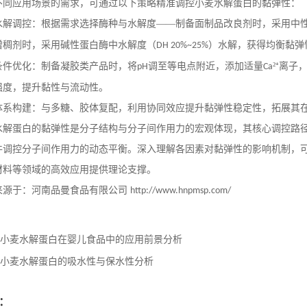
不同应用场景的需求，可通过以下策略精准调控小麦水解蛋白的黏弹性：
水解调控：根据需求选择酶种与水解度
——制备面制品改良剂时，采用中
增稠剂时，采用碱性蛋白酶中水解度（
）水解，获得均衡黏弹
DH 20%~25%
条件优化：制备凝胶类产品时，将
调至等电点附近，添加适量
²⁺离
pH
Ca
强度，提升黏性与流动性。
体系构建：与多糖、胶体复配，利用协同效应提升黏弹性稳定性，拓展其
水解蛋白的黏弹性是分子结构与分子间作用力的宏观体现，其核心调控路
件调控分子间作用力的动态平衡。深入理解各因素对黏弹性的影响机制，
材料等领域的高效应用提供理论支撑。
来源于：河南品曼食品有限公司
http://www.hnpmsp.com/
小麦水解蛋白在婴儿食品中的应用前景分析
小麦水解蛋白的吸水性与保水性分析
：