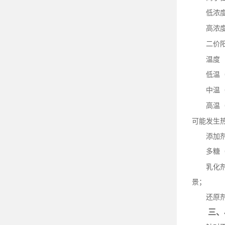
低浓
高浓
二价
温度
低温
中温
高温
可能发生
添加
多糖
乳化
景；
还原
三、