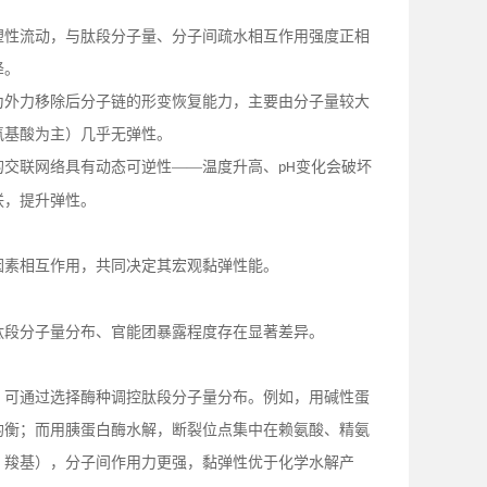
塑性流动，与肽段分子量、分子间疏水相互作用强度正相
降。
为外力移除后分子链的形变恢复能力，主要由分子量较大
氨基酸为主）几乎无弹性。
的交联网络具有动态可逆性
——温度升高、
变化会破坏
pH
联，提升弹性。
因素相互作用，共同决定其宏观黏弹性能。
肽段分子量分布、官能团暴露程度存在显著差异。
，可通过选择酶种调控肽段分子量分布。例如，用碱性蛋
均衡；而用胰蛋白酶水解，断裂位点集中在赖氨酸、精氨
、羧基），分子间作用力更强，黏弹性优于化学水解产