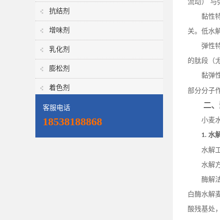
流动）
与
抗结剂
黏性
增味剂
关。低水
弹性
乳化剂
的肽段（
膨松剂
黏弹
着色剂
部分分子
二、
客服电话
18538188868
小麦
水
1.
水解
水解
酶解
白酶水解
酸残基处