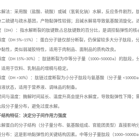
水解法：采用酸（盐酸、硫酸）或碱（氢氧化钠）水解，反应条件剧烈，
分二硫键与疏水基团，产物黏弹性较弱；且碱水解易导致氨基酸消旋化，
度（
）：指水解断裂的肽键数占总肽键数的百分比，是调控黏弹性的核
DH
解度（
）：蛋白分子链仅部分断裂，仍保留较多大分子肽段，
DH 5%~15%
中黏性，类似弱凝胶特性，适用于肉制品、面制品的质构改良。
解度（
）：肽链断裂为中等分子量（
）的肽段，
DH 15%~30%
1000~5000Da
，适用于饮料、乳制品的增稠与稳定。
解度（
）：肽链过度断裂为小分子肽段与氨基酸（分子量
DH >30%
<1000Da
溶液状态，适用于营养液、调味品的制备。
时间与温度：酶解时间延长、温度升高会提升水解度，导致黏弹性下降；
肽段分子量分布，避免过度水解。
子结构特征：决定分子间作用力强度
水解蛋白的分子结构（分子量分布、氨基酸组成、官能团类型）直接影响
量分布：这是影响黏弹性的关键结构因素。中等分子量肽段（
1000~5000Da