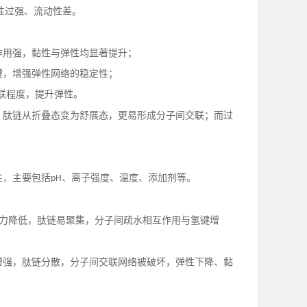
性过强、流动性差。
作用强，黏性与弹性均显著提升；
键，增强弹性网络的稳定性；
联程度，提升弹性。
，肽链从折叠态变为舒展态，更易形成分子间交联；而过
性，主要包括
、离子强度、温度、添加剂等。
pH
力降低，肽链易聚集，分子间疏水相互作用与氢键增
增强，肽链分散，分子间交联网络被破坏，弹性下降、黏