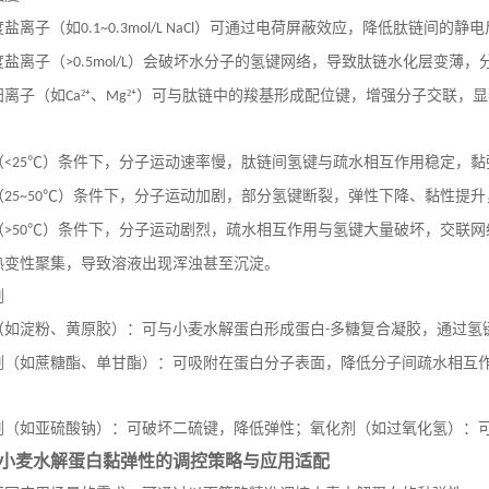
度盐离子（如
）可通过电荷屏蔽效应，降低肽链间的静电
0.1~0.3mol/L NaCl
度盐离子（
）会破坏水分子的氢键网络，导致肽链水化层变薄，
>0.5mol/L
阳离子（如
²⁺、
²⁺）可与肽链中的羧基形成配位键，增强分子交联，
Ca
Mg
（
℃）条件下，分子运动速率慢，肽链间氢键与疏水相互作用稳定，黏
<25
（
℃）条件下，分子运动加剧，部分氢键断裂，弹性下降、黏性提升
25~50
（
℃）条件下，分子运动剧烈，疏水相互作用与氢键大量破坏，交联网
>50
热变性聚集，导致溶液出现浑浊甚至沉淀。
剂
（如淀粉、黄原胶）：可与小麦水解蛋白形成蛋白
多糖复合凝胶，通过氢
-
剂（如蔗糖酯、单甘酯）：可吸附在蛋白分子表面，降低分子间疏水相互
剂（如亚硫酸钠）：可破坏二硫键，降低弹性；氧化剂（如过氧化氢）：
小麦水解蛋白黏弹性的调控策略与应用适配