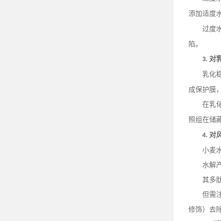
添加适度
过度
陷。
对
3.
乳化
成保护膜
在乳
照组在储
对
4.
小麦
水解
其多
但需
修饰）去