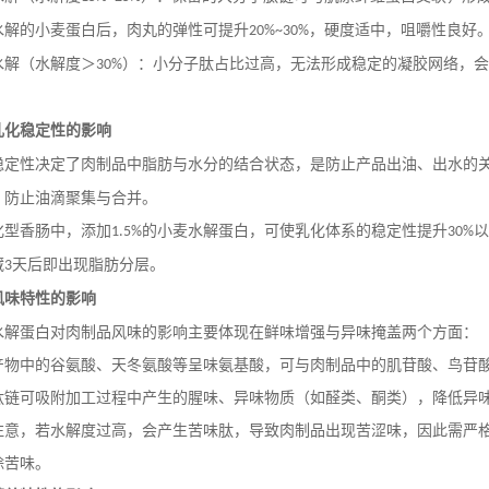
水解的小麦蛋白后，肉丸的弹性可提升
，硬度适中，咀嚼性良好
20%~30%
水解（水解度＞
）：小分子肽占比过高，无法形成稳定的凝胶网络，
30%
乳化稳定性的影响
稳定性决定了肉制品中脂肪与水分的结合状态，是防止产品出油、出水的
，防止油滴聚集与合并。
化型香肠中，添加
的小麦水解蛋白，可使乳化体系的稳定性提升
以
1.5%
30%
藏
天后即出现脂肪分层。
3
风味特性的影响
水解蛋白对肉制品风味的影响主要体现在鲜味增强与异味掩盖两个方面：
产物中的谷氨酸、天冬氨酸等呈味氨基酸，可与肉制品中的肌苷酸、鸟苷
肽链可吸附加工过程中产生的腥味、异味物质（如醛类、酮类），降低异
注意，若水解度过高，会产生苦味肽，导致肉制品出现苦涩味，因此需严
除苦味。