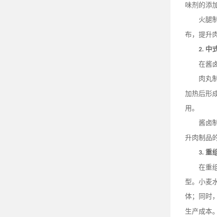
味剂的添
火腿
布，提升
中
2.
在酱
肉丸
加热后形
用。
酱卤
升肉制品
重
3.
在重
型。小麦
体；同时
生产成本