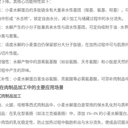
度下降。其核心功能特性如下：
性：小麦水解蛋白的多肽链含有大量亲水性基团（羧基、氨基、羟基），
络中形成
“水合桥”，锁定自由水分，减少加工与储藏过程中的水分流失。
性：水解产生的小分子肽兼具亲水性与疏水性基团，可定向吸附于油
水
-
分离与聚集。
性：适度水解的小麦蛋白仍保留部分大分子肽链，在加热过程中可与肌原
与切片性能。
增强性：水解产物中的游离氨基酸（如谷氨酸、天冬氨酸）和小肽是天然
过程中产生的异味。
互补性：小麦水解蛋白富含谷氨酸、亮氨酸等必需氨基酸，可弥补肉制品
在肉制品加工中的主要应用场景
式肉制品加工
肠、火腿、培根等西式肉制品中，小麦水解蛋白是常用的保水乳化剂与质
制品：在乳化型香肠（如法兰克福香肠）中，添加
的小麦水解蛋白
1%~3%
升肉馅的乳化稳定性，防止加热过程中脂肪析出与水分流失，使成品切面