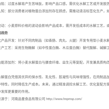
缺陷：过度水解易产生苦味肽，影响产品口感，需优化水解工艺或开发脱
认知：部分消费者对植物蛋白添加剂存在顾虑，需推动清洁标签化生产，
波动：小麦原料价格的波动会影响产品成本，需开发低成本的水解工艺，
展趋势
化产品开发：针对不同肉制品（如香肠、肉丸、火腿）开发专用型小麦水
生产工艺：采用生物酶解（如中性蛋白酶、木瓜蛋白酶）替代酸解、碱解
功能添加剂：将小麦水解蛋白与膳食纤维、益生元等复配，开发兼具质构
。
水解蛋白凭借其优异的保水性、乳化性、胶凝性与风味增强性，在肉制品
养特性，同时降低生产成本。未来，通过精准调控水解工艺、优化复配方
中发挥更重要的作用。
来源于：河南品曼食品有限公司
http://www.hnpmsp.com/