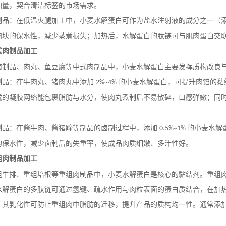
加量，契合清洁标签的市场需求。
制品：在低温火腿加工中，小麦水解蛋白可作为盐水注射液的成分之一（
肉块的保水性，减少蒸煮损失；加热后，水解蛋白的肽链可与肌肉蛋白交
式肉制品加工
卤制品、肉丸、鱼豆腐等中式肉制品中，小麦水解蛋白主要发挥质构改良
制品：在牛肉丸、猪肉丸中添加
的小麦水解蛋白，可提升肉馅的黏
2%~4%
成的凝胶网络能包裹脂肪与水分，使肉丸煮制后不易散碎，口感弹嫩；同
制品：在酱牛肉、酱猪蹄等制品的卤制过程中，添加
的小麦水解
0.5%~1%
的保水性，减少卤制后的失重率，使成品肉质细嫩、多汁性好。
组肉制品加工
组牛排、重组培根等重组肉制品中，小麦水解蛋白是核心的黏结剂。重组
水解蛋白的多肽链可通过氢键、疏水作用与肉粒表面的蛋白质结合，在加
，其乳化性可防止重组肉中脂肪的迁移，提升产品的质构均一性。通常添
。