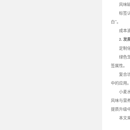
风味
标签
白”。
成本
发
2.
定制
绿色
签属性。
复合
中的应用
小麦
风味与营
提质升级
本文