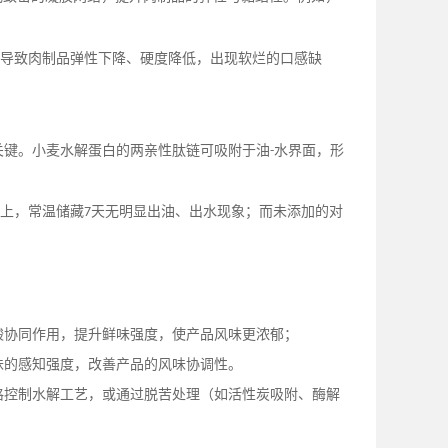
。
会导致肉制品弹性下降、硬度降低，出现软烂的口感缺
关键。小麦水解蛋白的两亲性肽链可吸附于油
水界面，形
-
上，常温储藏
天无明显出油、出水现象；而未添加的对
7
酸协同作用，提升鲜味强度，使产品风味更浓郁；
味的感知强度，改善产品的风味协调性。
格控制水解工艺，或通过脱苦处理（如活性炭吸附、酶解