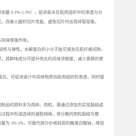
添加量
），促进盐水在肌肉组织中的渗透与分
0.5%~1.5%
联，改善火腿的切片性能，避免切片时出现碎裂现象。
与风味增强作用。
结性与弹性。水解蛋白的小分子肽可填充在肌纤维间隙，
时，其鲜味成分可提升肉丸的风味浓郁度，减少香精的使
蛋白，可促进卤汁中风味物质向肌肉组织的渗透，同时提
肉制品的原料多为肉碎、肉粒，需通过添加剂实现黏结成
热过程中形成连续的凝胶网络，将分散的肉粒黏结为整
加量为
，可替代部分价格较高的酪蛋白酸钠，降低
3%~5%