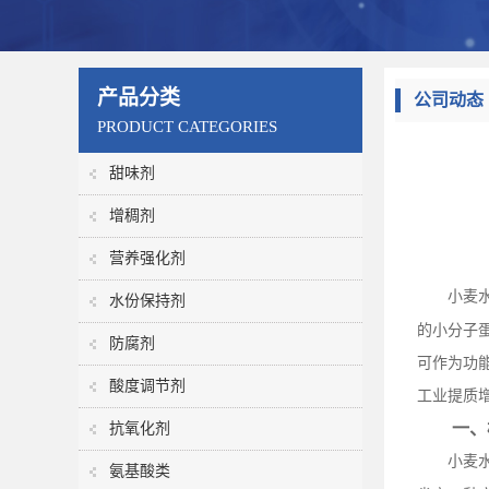
产品分类
公司动态
PRODUCT CATEGORIES
甜味剂
增稠剂
营养强化剂
小麦
水份保持剂
的小分子
防腐剂
可作为功
酸度调节剂
工业提质
一、
抗氧化剂
小麦
氨基酸类