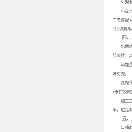
对
5.
小麦
二者搭配
制品的胆
四、
水解
胶凝性；
添加
味劣变。
复配
卡拉胶的
+
加工
率，避免
五、
核
1.