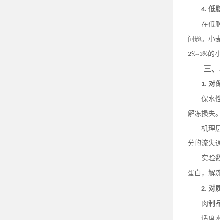
低
4.
在低
问题。小
的
2%~3%
三、
对
1.
保水
解冻损失
机理
分的流失
实验
蛋白，解
对
2.
肉制
适度