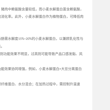
，猪肉中赖氨酸含量较低，而小麦水解蛋白富含赖氨酸，
的消化率。此外，小麦水解蛋白作为植物蛋白，可降低肉
香肠需水解度
的小麦水解蛋白，以兼顾乳化性与
15%~20%
量。
则功能效果不明显，过高则可能导致产品口感发黏、风
功能效果协同增强
，
例如，小麦水解蛋白
大豆分离蛋白
+
原纤维蛋白、水分混合；在加热过程中，需控制升温速