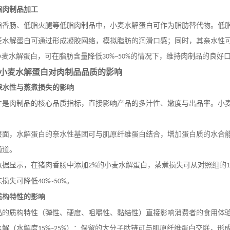
脂肉制品加工
脂香肠、低脂火腿等低脂肉制品中，小麦水解蛋白可作为脂肪替代物。低
麦水解蛋白可通过形成凝胶网络，模拟脂肪的润滑口感；同时，其亲水性
小麦水解蛋白，可在脂肪含量降低
的情况下，维持肉制品的良好
30%~50%
小麦水解蛋白对肉制品品质的影响
保水性与蒸煮损失的影响
性是肉制品的核心品质指标，直接影响产品的多汁性、嫩度与出品率。小
。
层面，水解蛋白的亲水性基团可与肌原纤维蛋白结合，增加蛋白质的水合
通道。
数据显示，在猪肉香肠中添加
的小麦水解蛋白，蒸煮损失可从对照组的
2%
冻损失可降低
。
40%~50%
质构特性的影响
品的质构特性（弹性、硬度、咀嚼性、黏结性）直接影响消费者的食用体
水解（水解度
）：保留的大分子肽链可与肌原纤维蛋白交联，形
15%~25%