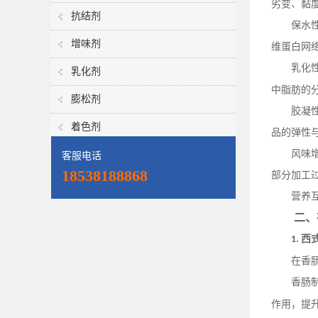
劣变、黏
抗结剂
保水
增味剂
维蛋白网
乳化
乳化剂
中脂肪的
膨松剂
胶凝
着色剂
品的弹性
风味
客服电话
18538188868
部分加工
营养
二、
西
1.
在香
香肠
作用，提