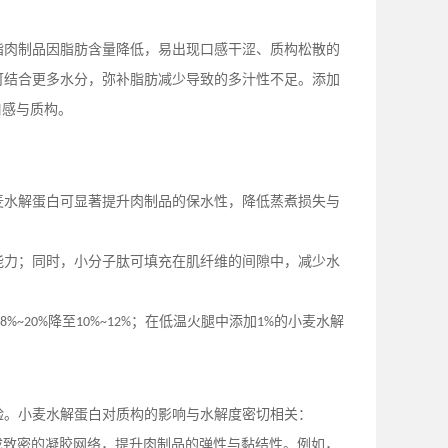
脂肉制品因脂肪含量降低，易出现口感干涩、质构松散的
可结合更多水分，弥补脂肪减少导致的多汁性不足。添加
口感与质构。
麦水解蛋白可显著提升肉制品的保水性，降低蒸煮损失与
能力；同时，小分子肽可填充在肌纤维的间隙中，减少水
降至
；在低温火腿中添加
的小麦水解
18%~20%
10%~12%
1%
验。小麦水解蛋白对质构的影响与水解度密切相关：
成致密的凝胶网络，提升肉制品的弹性与黏结性。例如，