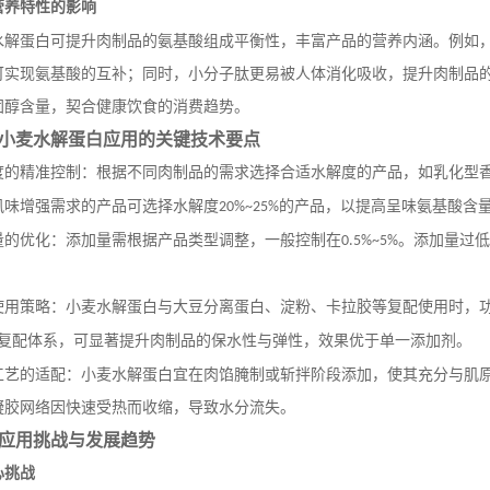
营养特性的影响
水解蛋白可提升肉制品的氨基酸组成平衡性，丰富产品的营养内涵。例如
可实现氨基酸的互补；同时，小分子肽更易被人体消化吸收，提升肉制品
固醇含量，契合健康饮食的消费趋势。
小麦水解蛋白应用的关键技术要点
度的精准控制：根据不同肉制品的需求选择合适水解度的产品，如乳化型
风味增强需求的产品可选择水解度
的产品，以提高呈味氨基酸含
20%~25%
量的优化：添加量需根据产品类型调整，一般控制在
。添加量过低
0.5%~5%
使用策略：小麦水解蛋白与大豆分离蛋白、淀粉、卡拉胶等复配使用时，
复配体系，可显著提升肉制品的保水性与弹性，效果优于单一添加剂。
工艺的适配：小麦水解蛋白宜在肉馅腌制或斩拌阶段添加，使其充分与肌
凝胶网络因快速受热而收缩，导致水分流失。
应用挑战与发展趋势
心挑战