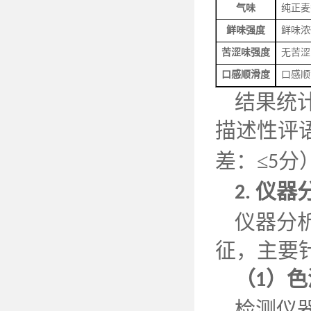
气味
纯正麦
鲜味强度
鲜味浓
苦涩味强度
无苦涩
口感顺滑度
口感顺
结果统
描述性评
差：≤
分
5
仪器
2.
仪器分
征，主要
（
）色
1
检测仪