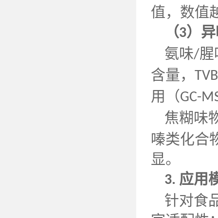
值，数值
（
）异
3
氨味
腥
/
含量，
TVB
用（
GC-M
焦糊味
嗪类化合
显。
应用
3.
针对食