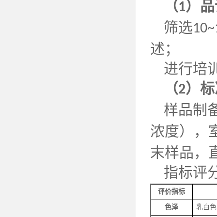
（
）品
1
筛选
10~
述；
进行培
（
）标
2
样品制
浓度），
末样品，
指标评
评价指标
色泽
乳白色