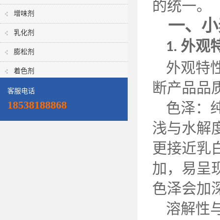
的统一。
增味剂
一、小
乳化剂
外观
1.
膨松剂
外观特
着色剂
断产品品
客服电话
18538188868
色泽：
浅与水解
更接近乳
加，易呈
色泽会加
溶解性