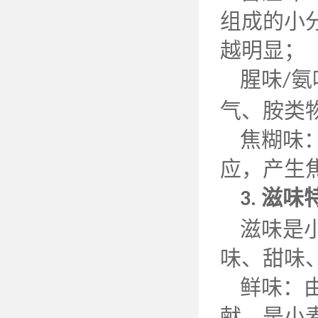
组成的小
越明显；
腥味
氨
/
气、胺类
焦糊味
应，产生
滋味
3.
滋味是
味、甜味
鲜味：
献，是小