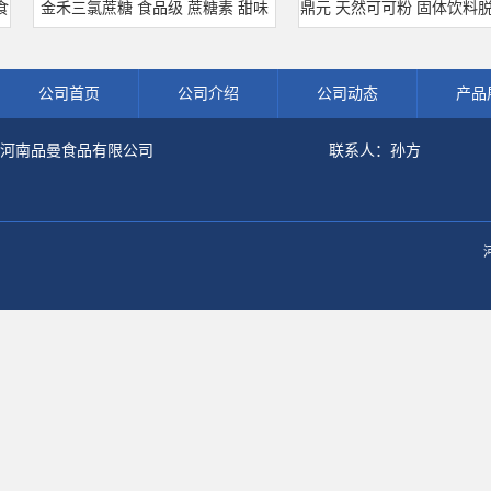
金禾三氯蔗糖 食品级 蔗糖素 甜味
鼎元 天然可可粉 固体饮料脱脂可
剂 600倍甜度原装正品 三氯蔗糖
粉 烘培原料 25kg/袋
公司首页
公司介绍
公司动态
产品
河南品曼食品有限公司
联系人：孙方