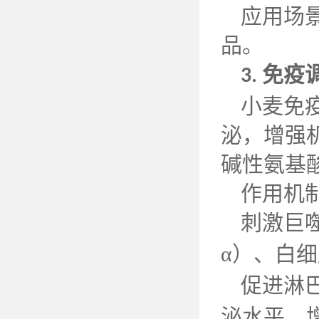
应用场
品。
免疫
3.
小麦免
泌，增强
碱性氨基
作用机
刺激巨
α）、白
促进淋
泌水平，