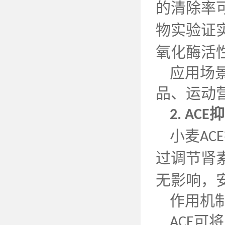
的清除率
物实验证
氧化酶活
应用场
品、运动
抑
2. ACE
小麦
ACE
过调节肾
无影响，
作用机
可将
ACE