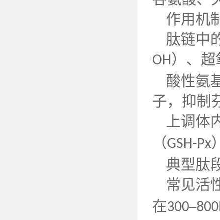
作用机
肽链中
）、超
OH
酸性氨
子，抑制
上调体
（
GSH-Px
典型肽
常见活
在
–
300
800