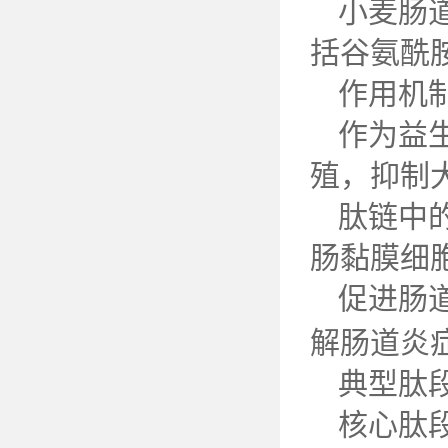
小麦肠
括谷氨酰
作用机
作为益
殖，抑制
肽链中
肠黏膜细
促进肠
解肠道炎
典型肽
核心肽