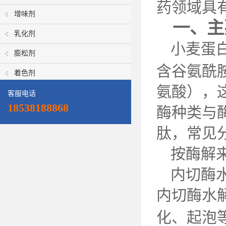
药领域具
增味剂
一、主
乳化剂
小麦蛋
膨松剂
含谷氨酰
着色剂
氨酸），
客服电话
18538188868
酶种类与
肽，常见
按酶解
内切酶
内切酶水
化、起泡