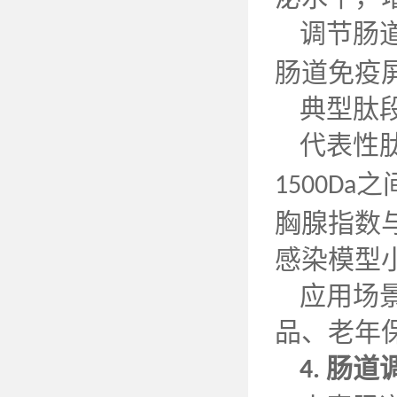
调节肠
肠道免疫
典型肽
代表性
之
1500Da
胸腺指数
感染模型
应用场
品、老年
肠道
4.