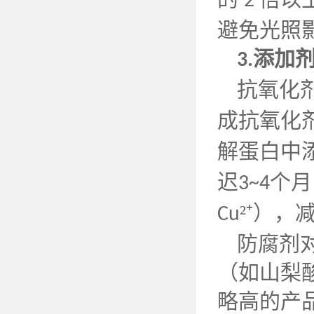
2
避免光照
添加
3.
抗氧化
成抗氧化
解蛋白中
迟
个月
3~4
²⁺）
Cu
防腐剂
（如山梨
略高的产