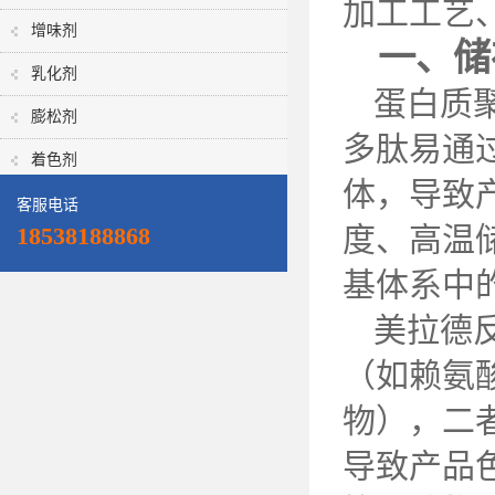
加工工艺
增味剂
一、储
乳化剂
蛋白质
膨松剂
多肽易通
着色剂
体，导致
客服电话
度、高温
18538188868
基体系中
美拉德
（如赖氨
物），二
导致产品