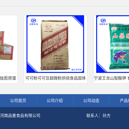
原蛋
可可粉可可豆超微粉烘焙食品固体
宁波王龙山梨酸钾 食品级
粉
饮料冲调饮品原料现货批发可可粉
熟肉制品防腐剂 食用保
公司首页
公司介绍
公司动态
产品
河南品曼食品有限公司
联系人：孙方