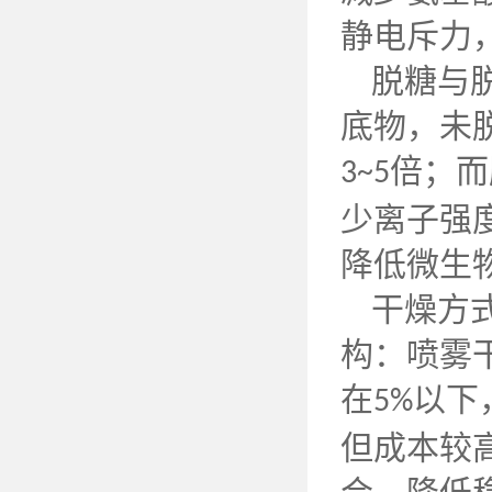
静电斥力
脱糖与
底物，未
倍；而
3~5
少离子强
降低微生
干燥方
构：喷雾
在
以下
5%
但成本较