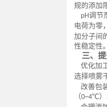
规的添加
调节
pH
电荷为零
加分子间
性稳定性
三、提
优化加
选择喷雾
改善包
（
℃）
0~4
合理添