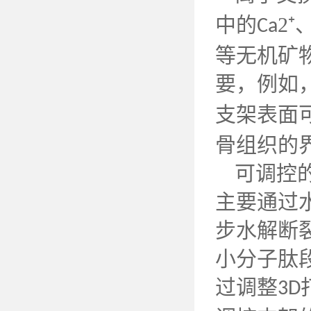
中的
2⁺
Ca
等无机矿
要，例如
支架表面
骨组织的
可调控
主要通过
步水解断
小分子肽
过调整
3D