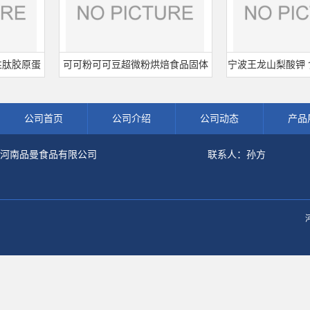
原蛋
可可粉可可豆超微粉烘焙食品固体
宁波王龙山梨酸钾 食品级
粉
饮料冲调饮品原料现货批发可可粉
熟肉制品防腐剂 食用
公司首页
公司介绍
公司动态
产品
河南品曼食品有限公司
联系人：孙方