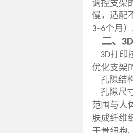
调控支架
慢，适配
个月）
3~6
二、
3D
打印
3D
优化支架
孔隙结
孔隙尺
范围与人
肤成纤维
于骨细胞