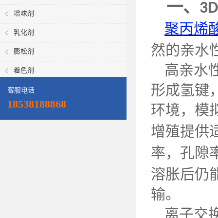
一、
3D
增味剂
聚丙烯
乳化剂
然的亲水
膨松剂
高亲水
着色剂
形成氢键
客服电话
18538188868
环境，模
增殖提供
率，孔隙
溶胀后仍
输。
离子交