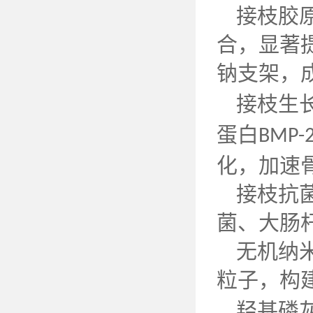
接枝胶
合，显著
钠支架，
接枝生
蛋白
BMP-
化，加速
接枝抗
菌、大肠
无机纳
粒子，构
羟基磷