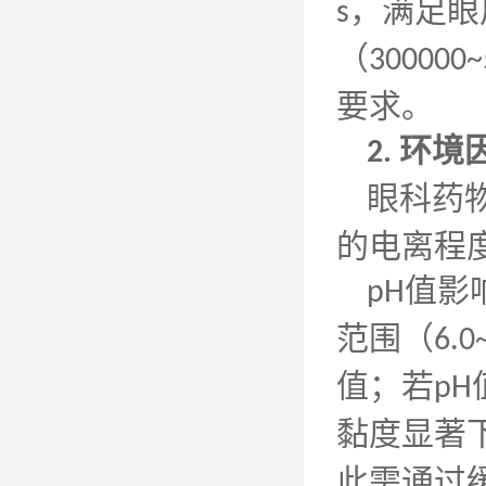
，满足眼
s
（
300000~
要求。
环境
2.
眼科药
的电离程
值影
pH
范围（
6.0
值；若
pH
黏度显著
此需通过