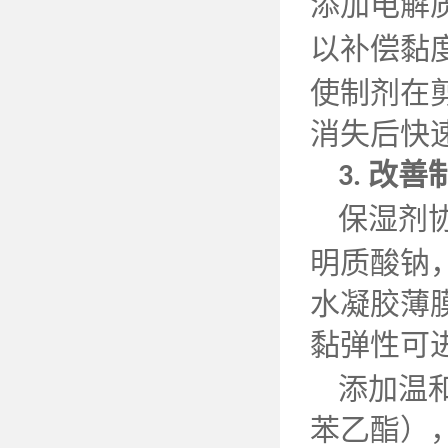
添加电解
以补偿黏
使制剂在
消失后快
改善
3.
保湿剂
明质酸钠
水凝胶薄
黏弹性可
添加温
苯乙酯）