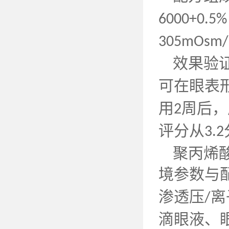
6000+0.5
305mOsm/
效果验
可在眼表
用
周后，
2
评分从
3.2
聚丙烯
境参数与
渗透压
离
/
滴眼液、