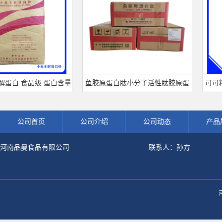
 食品级 蛋白含量
鱼胶原蛋白肽小分子活性肽胶原蛋
可可粉可可
 小麦水解蛋白粉
白食品级深海鱼水解粉冲剂肽粉
饮料冲调饮
公司首页
公司介绍
公司动态
产品
河南品曼食品有限公司
联系人：孙方