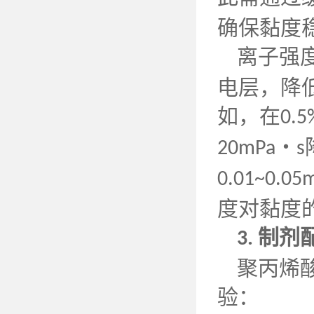
确保黏度
离子强
电层，降
如，在
0.5
・
20mPa
s
0.01~0.05m
度对黏度
制剂
3.
聚丙烯
验：