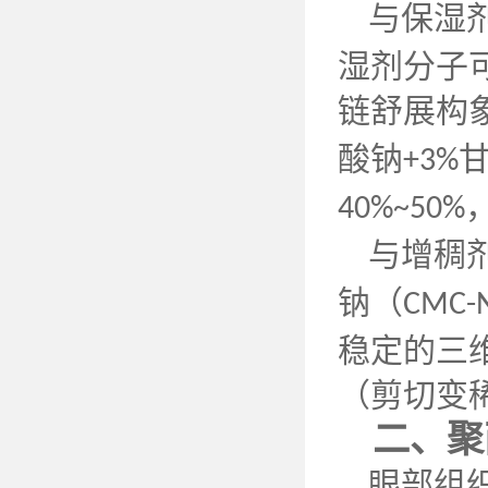
与保湿
湿剂分子
链舒展构
酸钠
+3%
40%~50%
与增稠
钠（
CMC-
稳定的三
（剪切变
二、聚
眼部组