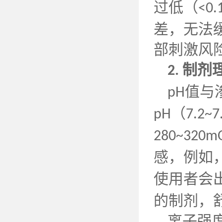
过低（
<0.
差，无法
部刺激风
制剂
2.
值与
pH
（
pH
7.2~7
280~320m
感，例如
使用者会
的制剂，
离子强