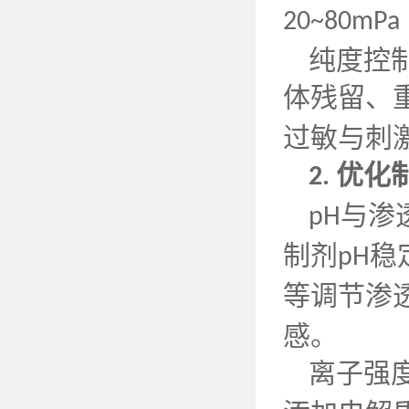
20~80mPa
纯度控
体残留、
过敏与刺
优化
2.
与渗
pH
制剂
稳
pH
等调节渗
感。
离子强