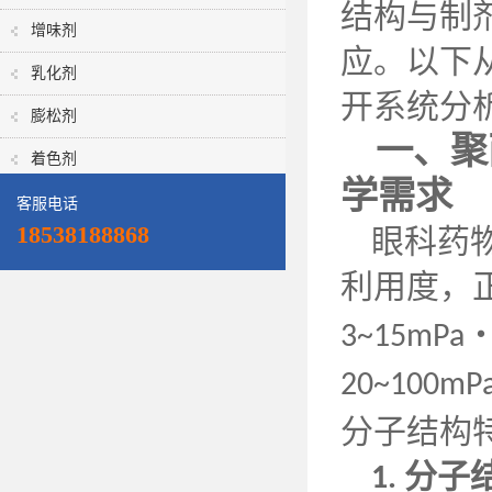
结构与制
增味剂
应。以下
乳化剂
开系统分
膨松剂
一、聚
着色剂
学需求
客服电话
18538188868
眼科药
利用度，
3~15mPa
20~100mP
分子结构
分子
1.