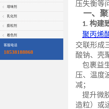
压失衡等
增味剂
一、聚
乳化剂
构建
1.
膨松剂
聚丙烯
着色剂
交联形成
客服电话
18538188868
酸钠、壳
包裹益
压、温度
减；
提升微
造粒）或