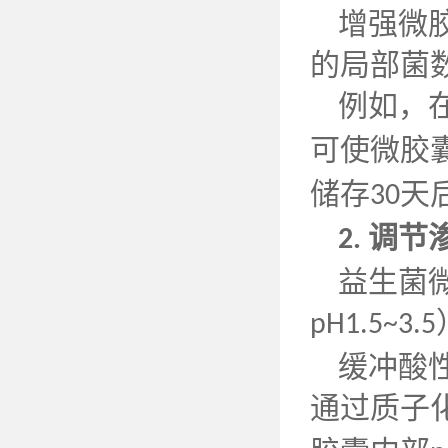
增强微
的局部菌
例如，
可使微胶
储存
天
30
调节
2.
益生菌
pH1.5~3.5
缓冲酸
通过质子