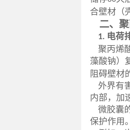
合壁材（
二、聚
电荷
1.
聚丙烯
藻酸钠）
阻碍壁材
外界有
内部，加
微胶囊
保护作用