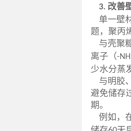
改善
3.
单一壁
题，聚丙
与壳聚
离子（
-NH
少水分蒸
与明胶
避免储存
期。
例如，
储存
天
60