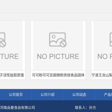
性肽胶原蛋
可可粉可可豆超微粉烘焙食品固体
宁波王龙山梨酸钾
冲剂肽粉
饮料冲调饮品原料现货批发可可粉
熟肉制品防腐剂
公司首页
公司介绍
公司动态
产品
河南品曼食品有限公司
联系人：孙方