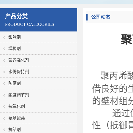
产品分类
公司动态
PRODUCT CATEGORIES
聚
甜味剂
增稠剂
营养强化剂
水份保持剂
聚丙烯
防腐剂
借良好的
酸度调节剂
的壁材组
抗氧化剂
—— 通
氨基酸类
性（抵御
抗结剂