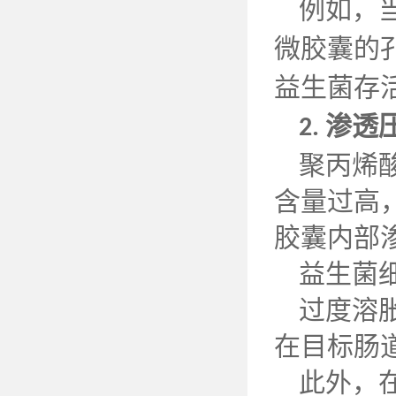
例如，
微胶囊的
益生菌存
渗透
2.
聚丙烯
含量过高
胶囊内部
益生菌
过度溶
在目标肠
此外，