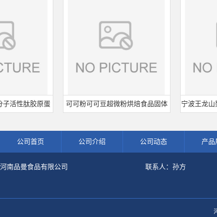
活性肽胶原蛋
可可粉可可豆超微粉烘焙食品固体
宁波王龙山梨酸钾
粉冲剂肽粉
饮料冲调饮品原料现货批发可可粉
熟肉制品防腐
公司首页
公司介绍
公司动态
产品
河南品曼食品有限公司
联系人：孙方