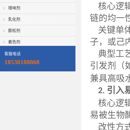
核心逻
增味剂
链的均一
乳化剂
关键单
膨松剂
子，或己
着色剂
典型工
客服电话
18538188868
引发剂（
兼具高吸
引入
2.
核心逻
易被生物
改性方