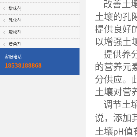
改善土
增味剂
土壤的孔
乳化剂
提供良好
膨松剂
以增强土
着色剂
提供养
客服电话
18538188868
的营养元
分供应。
土壤对营
调节土
说，添加
土壤
值
pH