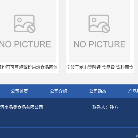
可可豆超微粉烘焙食品固体
宁波王龙山梨酸钾 食品级 饮料面食
金
调饮品原料现货批发可可粉
熟肉制品防腐剂 食用保 鲜剂
公司首页
公司介绍
公司动态
产品
河南品曼食品有限公司
联系人：孙方