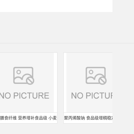
纤维 营养增补食品级 小麦
聚丙烯酸钠 食品级增稠稳定剂 杭州
现
麸皮提取物 20kg/袋
聚合 25kg/袋 可零售