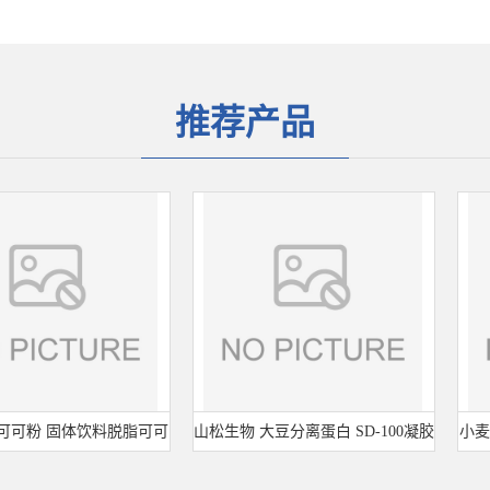
推荐产品
可粉 固体饮料脱脂可可
山松生物 大豆分离蛋白 SD-100凝胶
小麦膳食
原料 25kg/袋
型 食品级 肉制品千页豆腐