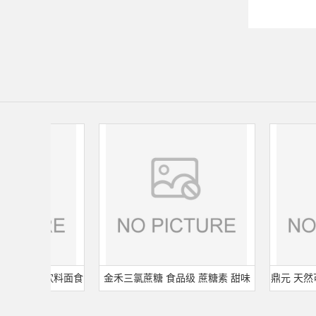
食品级 饮料面食
金禾三氯蔗糖 食品级 蔗糖素 甜味
鼎元 天然可
食用保 鲜剂
剂 600倍甜度原装正品 三氯蔗糖
粉 烘培