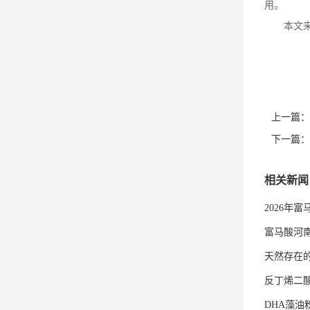
用。
本文
上一篇：
下一篇：
相关新闻
2026年
富马酸河
天然存在
反丁烯二
DHA藻