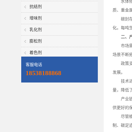
水体
抗结剂
质、重金
增味剂
碳封
化。每吨
乳化剂
二、
膨松剂
市场
着色剂
场景不断
政策
客服电话
18538188868
发展。
技术
量，降低
产业
供更好的
尽管
制、碳足