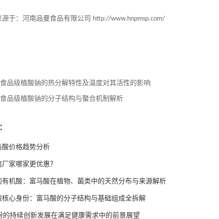
来源于：河南品曼食品有限公司
http://www.hnpmsp.com/
食品级植酸钠的热分解特性及温度对其活性的影响
食品级植酸钠的分子结构与螯合机制解析
：
富马酸价格趋势分析
南厂家哪家更优惠？
的有机酸：富马酸在植物、菌类中的天然分布与来源解析
酸核心身份：富马酸的分子结构与基础组成全拆解
油粉的持续创新发展在满足健康需求中的前景展望