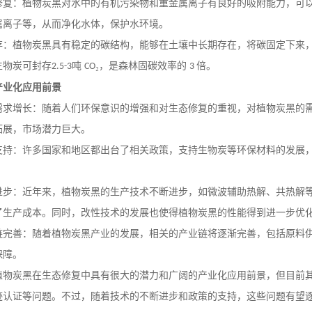
修复：植物炭黑对水中的有机污染物和重金属离子有良好的吸附能力，可
属离子等，从而净化水体，保护水环境。
存：植物炭黑具有稳定的碳结构，能够在土壤中长期存在，将碳固定下来
生物炭可封存
吨
₂，是森林固碳效率的
倍。
2.5-3
CO
3
产业化应用前景
需求增长：随着人们环保意识的增强和对生态修复的重视，对植物炭黑的
拓展，市场潜力巨大。
支持：许多国家和地区都出台了相关政策，支持生物炭等环保材料的发展
进步：近年来，植物炭黑的生产技术不断进步，如微波辅助热解、共热解
了生产成本。同时，改性技术的发展也使得植物炭黑的性能得到进一步优
链完善：随着植物炭黑产业的发展，相关的产业链将逐渐完善，包括原料
保障。
植物炭黑在生态修复中具有很大的潜力和广阔的产业化应用前景，但目前
迹认证等问题。不过，随着技术的不断进步和政策的支持，这些问题有望