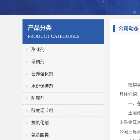
产品分类
公司动态
PRODUCT CATEGORIES
甜味剂
增稠剂
营养强化剂
植物
水份保持剂
具体介绍
防腐剂
一、
酸度调节剂
土壤
少重金属
抗氧化剂
公河三角
氨基酸类