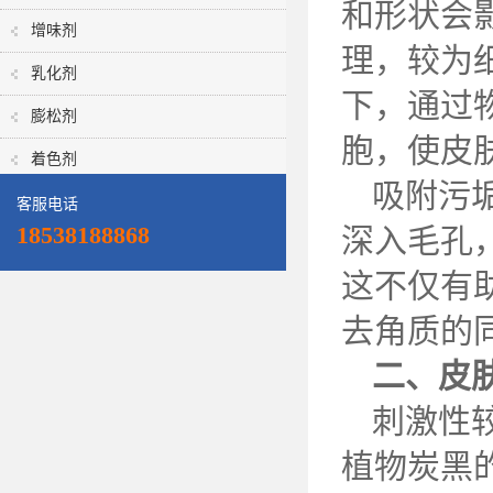
和形状会
增味剂
理，较为
乳化剂
下，通过
膨松剂
胞，使皮
着色剂
吸附污
客服电话
18538188868
深入毛孔
这不仅有
去角质的
二、皮
刺激性
植物炭黑