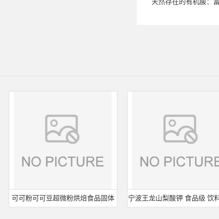
天然存在的有机酸：
可可粉可可豆超微粉烘焙食品固体
宁波王龙山梨酸钾 食品级 饮料面
饮料冲调饮品原料现货批发可可粉
熟肉制品防腐剂 食用保 鲜剂