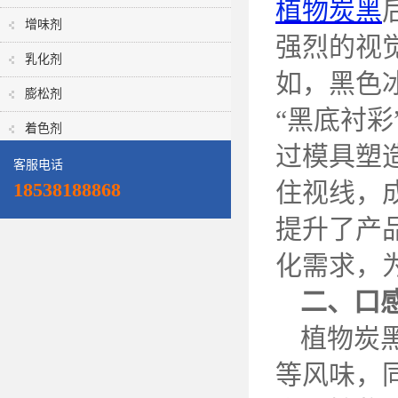
植物炭黑
增味剂
强烈的视
乳化剂
如，黑色
膨松剂
“黑底衬
着色剂
过模具塑
客服电话
住视线，
18538188868
提升了产
化需求，
二、口
植物炭
等风味，