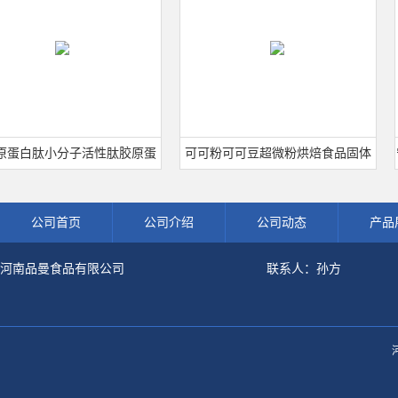
白肽小分子活性肽胶原蛋
可可粉可可豆超微粉烘焙食品固体
宁波
级深海鱼水解粉冲剂肽粉
饮料冲调饮品原料现货批发可可粉
公司首页
公司介绍
公司动态
产品
河南品曼食品有限公司
联系人：孙方