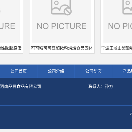
肽胶原蛋
可可粉可可豆超微粉烘焙食品固体
宁波王龙山梨酸钾 食
剂肽粉
饮料冲调饮品原料现货批发可可粉
熟肉制品防腐剂 
公司首页
公司介绍
公司动态
产品
河南品曼食品有限公司
联系人：孙方