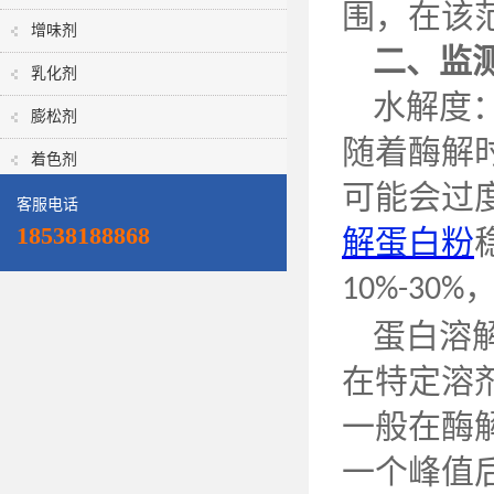
围，在该
增味剂
二、
监
乳化剂
水解度
膨松剂
随着酶解
着色剂
可能会过
客服电话
18538188868
解蛋白粉
10%-30%
蛋白溶
在特定溶
一般在酶
一个峰值