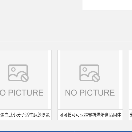
白肽小分子活性肽胶原蛋
可可粉可可豆超微粉烘焙食品固体
宁波
深海鱼水解粉冲剂肽粉
饮料冲调饮品原料现货批发可可粉
熟