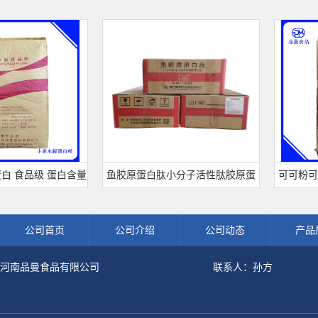
品级 蛋白含量
鱼胶原蛋白肽小分子活性肽胶原蛋
可可粉可可豆
小麦水解蛋白粉
白食品级深海鱼水解粉冲剂肽粉
饮料冲调饮品
公司首页
公司介绍
公司动态
产品
河南品曼食品有限公司
联系人：孙方