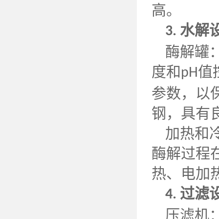
高。
水解
3.
酶解罐
度和
值
pH
参数，以
钢，具有
加热和
酶解过程
热、电加
过滤
4.
压滤机