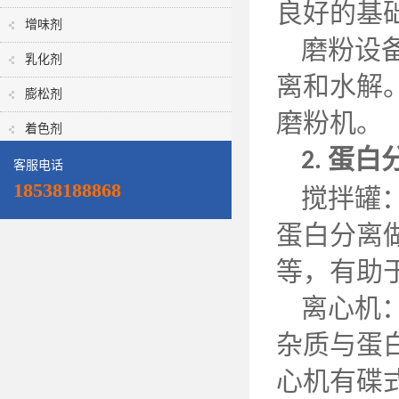
良好的基
增味剂
磨粉设
乳化剂
离和水解
膨松剂
磨粉机。
着色剂
蛋白
2.
客服电话
18538188868
搅拌罐
蛋白分离
等，有助
离心机
杂质与蛋
心机有碟