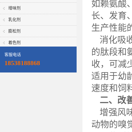
如赖氨酸
增味剂
长、发育
乳化剂
生产性能
膨松剂
消化吸
着色剂
的肽段和
客服电话
收，可减
18538188868
适用于幼
速度和饲
二、改
增强风
动物的嗅