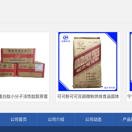
肽小分子活性肽胶原蛋
可可粉可可豆超微粉烘焙食品固体
宁波王
深海鱼水解粉冲剂肽粉
饮料冲调饮品原料现货批发可可粉
熟
公司首页
公司介绍
公司动态
产品