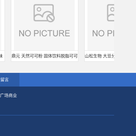
鼎元 天然可可粉 固体饮料脱脂可可
山松生物 大豆分离蛋白 SD-10
粉 烘培原料 25kg/袋
型 食品级 肉制品千页豆腐
线留言
市广场商业