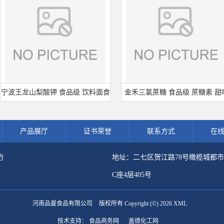
波王龙山梨酸钾 食品级 饮料面食
金禾三氯蔗糖 食品级 蔗糖素 甜味
熟肉制品防腐剂 食用保 鲜剂
剂 600倍甜度原装正品 三氯蔗糖
产品展厅
证书荣誉
联系方式
在
方
地址：二七区贺江路78号橄榄城都
C座4层405号
河南品曼食品有限公司
版权所有 Copyright (©) 2026
XML
技术支持：
食品商务网
盖德化工网