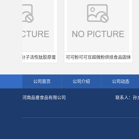
蛋白肽小分子活性肽胶原蛋
可可粉可可豆超微粉烘焙食品固体
宁
级深海鱼水解粉冲剂肽粉
饮料冲调饮品原料现货批发可可粉
公司首页
公司介绍
公司动态
河南品曼食品有限公司
联系人：孙