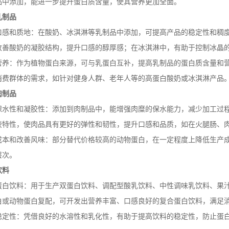
品中添加，能进一步提升蛋白质含量，使其营养更加全面。
乳制品
口感和质地：在酸奶、冰淇淋等乳制品中添加，可提高产品的稳定性和稠
改善酸奶的凝胶结构，提升口感的醇厚感；在冰淇淋中，有助于控制冰晶
营养：作为植物蛋白来源，可与乳蛋白互补，提高乳制品的蛋白质含量和
消费群体的需求，如针对健身人群、老年人等的高蛋白酸奶或冰淇淋产品
肉制品
保水性和凝胶性：添加到肉制品中，能增强肉糜的保水能力，减少加工过
胶特性，使肉品具有更好的弹性和韧性，提升口感和品质，如在火腿肠、
成本和改善风味：部分替代价格较高的动物蛋白，在一定程度上降低生产
层次。
饮料
蛋白饮料：用于生产双蛋白饮料、调配型酸乳饮料、中性调味乳饮料、果
白或动物蛋白复配，可开发出营养丰富、口感良好的复合蛋白饮料，满足
稳定性：凭借良好的水溶性和乳化性，有助于提高饮料的稳定性，防止蛋