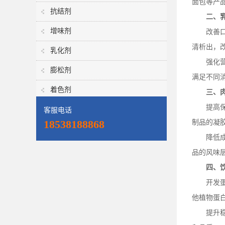
面包等产
抗结剂
二、
增味剂
改善
清析出，
乳化剂
强化
膨松剂
满足不同
着色剂
三、
提高
客服电话
18538188868
制品的凝
降低
品的风味
四、
开发
他植物蛋
提升