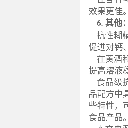
效果更佳
其他
6.
抗性糊
促进对钙
在黄酒
提高溶液
食品级
品配方中
些特性，
食品产品