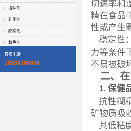
切速率和
增味剂
精在食品
乳化剂
性或产生
膨松剂
稳定性
着色剂
力等条件
客服电话
18538188868
不易被破
二、在
保健
1.
抗性糊
矿物质吸
其低粘