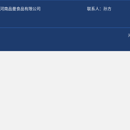
河南品曼食品有限公司
联系人：孙方