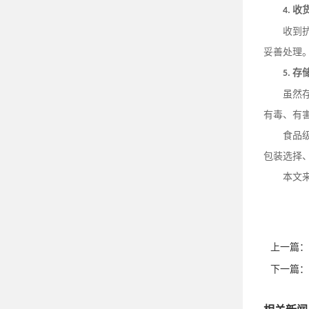
收
4.
收到
妥善处理
存
5.
虽然
有毒、有
食品
包装选择
本文
上一篇：
下一篇：