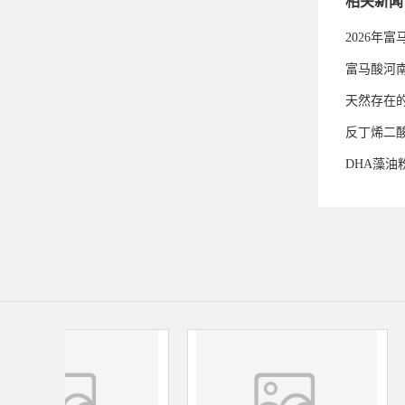
相关新闻
2026年
富马酸河
天然存在
反丁烯二
DHA藻