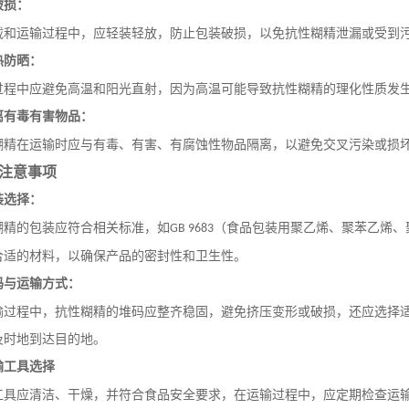
破损：
载和运输过程中，应轻装轻放，防止包装破损，以免抗性糊精泄漏或受到
热防晒：
过程中应避免高温和阳光直射，因为高温可能导致抗性糊精的理化性质发
离有毒有害物品：
糊精在运输时应与有毒、有害、有腐蚀性物品隔离，以避免交叉污染或损
注意事项
装选择：
糊精的包装应符合相关标准，如
（食品包装用聚乙烯、聚苯乙烯、
GB 9683
合适的材料，以确保产品的密封性和卫生性。
码与运输方式：
输过程中，抗性糊精的堆码应整齐稳固，避免挤压变形或破损，还应选择
及时地到达目的地。
输工具选择
工具应清洁、干燥，并符合食品安全要求，在运输过程中，应定期检查运