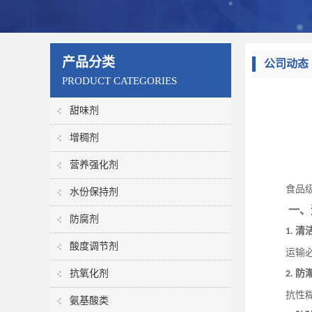
产品分类
公司动态
PRODUCT CATEGORIES
甜味剂
增稠剂
营养强化剂
食品
水份保持剂
一、
防腐剂
清
1.
酸度调节剂
运输
抗氧化剂
防
2.
抗性
氨基酸类