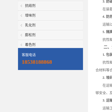
防
3.
抗结剂
在装
增味剂
防
4.
运输
乳化剂
隔
5.
膨松剂
抗性
着色剂
二、
包
客服电话
1.
18538188868
抗性
合材料等
堆
2.
在运
够安全、
运
3.
运输