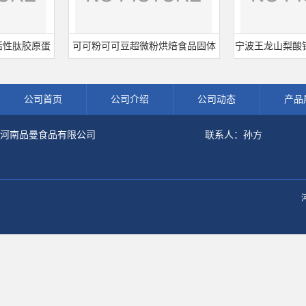
肽胶原蛋
可可粉可可豆超微粉烘焙食品固体
宁波王龙山梨酸钾 食
剂肽粉
饮料冲调饮品原料现货批发可可粉
熟肉制品防腐剂 
公司首页
公司介绍
公司动态
产品
河南品曼食品有限公司
联系人：孙方