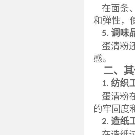
在面条
和弹性，
调味
5.
蛋清粉
感。
二、其
纺织
1.
蛋清粉
的牢固度
造纸
2.
在造纸