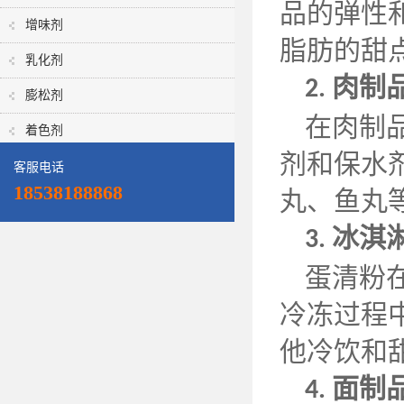
品的弹性
增味剂
脂肪的甜
乳化剂
肉制
2.
膨松剂
在肉制
着色剂
剂和保水
客服电话
18538188868
丸、鱼丸
冰淇
3.
蛋清粉
冷冻过程
他冷饮和
面制
4.