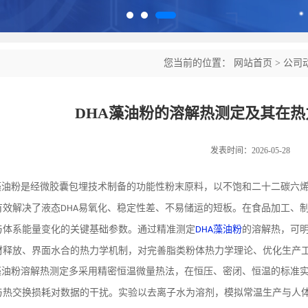
您当前的位置：
网站首页
>
公司
DHA藻油粉的溶解热测定及其在
发表时间：2026-05-28
藻油粉是经微胶囊包埋技术制备的功能性粉末原料，以不饱和二十二碳六
有效解决了液态
易氧化、稳定性差、不易储运的短板。在食品加工、
DHA
与体系能量变化的关键基础参数。通过精准测定
藻油粉
的溶解热，可
DHA
材释放、界面水合的热力学机制，对完善脂类粉体热力学理论、优化生产
藻油粉溶解热测定多采用精密恒温微量热法，在恒压、密闭、恒温的标准
与热交换损耗对数据的干扰。实验以去离子水为溶剂，模拟常温生产与人