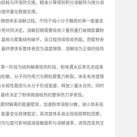
热损耗与环境热交换，精准计算得到积分溶解热与微分溶
析提供量化数据支撑。
非理想体系溶解过程。不同于纯小分子糖类的单一能量变
作用共同决定。溶解初期需要吸收少量热量打破微胶囊粉
，晶格与聚集结构破坏，该过程持续吸收热能。而壁材亲
，最终使体系整体表现为温度微降、溶解焓为正值的吸热
。第一阶段为结构解离吸热阶段，粉体遇水后率先完成表
构松散，分子间作用力与颗粒聚集力断裂，体系有序度降
亲水极性基团与水分子形成氢键，释放少量水合热，同时
，最终决定了粉体微弱吸热的整体热力学表现。
低壁材解离的能量壁垒，加速粉体溶胀分散，减小体系吸
，能量变化规律稳定；高浓度体系易出现局部颗粒团聚，
径均匀度可影响固液接触面积与溶解速率，进而改变热交