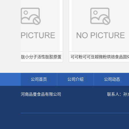
胶原蛋白肽小分子活性肽胶原蛋
可可粉可可豆超微粉烘焙食品固体
食品级深海鱼水解粉冲剂肽粉
饮料冲调饮品原料现货批发可可粉
公司首页
公司介绍
公司动态
河南品曼食品有限公司
联系人：孙