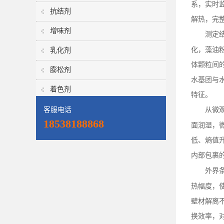
系，实时
抗结剂
解热，完
增味剂
测定
化，藻油
乳化剂
体颗粒间
膨松剂
水基团与
着色剂
特征。
客服电话
从微
18538188868
面润湿，
低、熵值
内部包裹
外界
热幅度，
壁材解离
换效率，