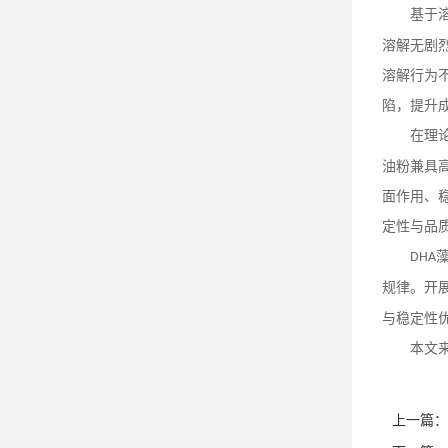
基于
溶解无剧
溶解行为
陷，提升
在理
油粉兼具
面作用、
定性与品
DHA
规律。开
与稳定性
本文
上一篇：