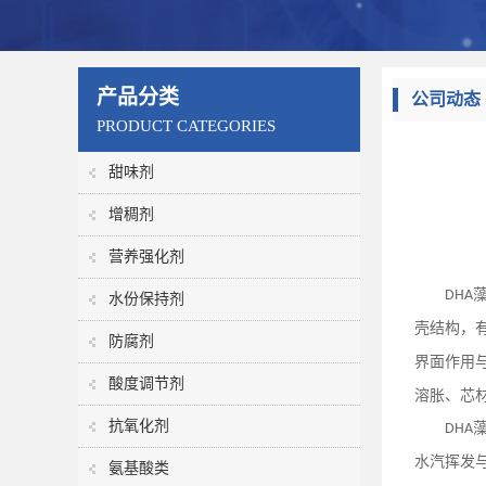
产品分类
公司动态
PRODUCT CATEGORIES
甜味剂
增稠剂
营养强化剂
DHA
水份保持剂
壳结构，
防腐剂
界面作用
酸度调节剂
溶胀、芯
抗氧化剂
DHA
水汽挥发
氨基酸类