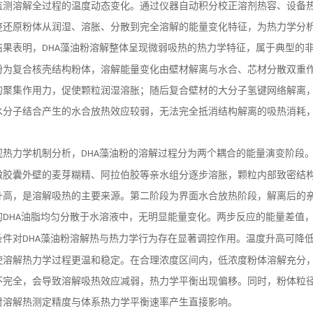
监测溶解全过程的温度动态变化。通过仪器自动积分校正溶剂热容、设备
整还原粉体从润湿、溶胀、分散到完全溶解的能量变化特征，为热力学分
结果表明，
藻油粉溶解整体呈现微弱吸热的热力学特征，属于典型的
DHA
粉为复合核壳结构粉体，溶解能量变化由壁材解离与水合、芯材分散双重
的聚集作用力，促使颗粒润湿溶胀；随后复合壁材的大分子氢键网络解离
水分子结合产生的水合放热效应较弱，无法完全抵消结构解离的吸热消耗
观热力学机制分析，
藻油粉的溶解过程分为两个耦合的能量演变阶段
DHA
微胶囊外壁的麦芽糊精、阿拉伯胶等亲水组分逐步溶胀，颗粒内部致密结
升高，是溶解吸热的主要来源。第二阶段为界面水合放热阶段，解离后的
的
油脂均匀分散于水溶液中，无明显能量变化。两步反应的能量差值
DHA
条件对
藻油粉溶解热与热力学行为存在显著调控作用。温度升高可降
DHA
使溶解热力学过程更温和稳定。在合理浓度区间内，低浓度粉体溶解充分
不完全，会导致溶解吸热效应减弱，热力学平衡出现偏移。同时，粉体粒
对溶解热测定精度与体系热力学平衡速率产生直接影响。