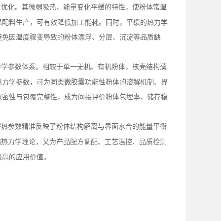
方优化。其微弱吸热、能量变化平缓的特性，使粉体常温
温配料生产，可有效降低加工能耗。同时，平缓的热力学
避免因温度骤变导致的粉体漂浮、分层、沉淀等品质缺
力学参数体系。相较于单一无机、有机粉体，核壳结构藻
热力学参数，可为同类微胶囊功能性粉体的溶解机制、界
致密性与包覆完整性，成为间接评价粉体包埋率、储存稳
解热参数精准反映了粉体结构解离与界面水合的能量平衡
础热力学理论，又为产品配方调配、工艺温控、品质检测
极高的应用价值。