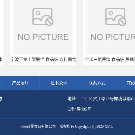
宁波王龙山梨酸钾 食品级 饮料面食
金禾三氯蔗糖 食品级 蔗糖素 
熟肉制品防腐剂 食用保 鲜剂
剂 600倍甜度原装正品 三氯蔗
产品展厅
证书荣誉
联系方式
在
方
地址：二七区贺江路78号橄榄城都
C座4层405号
河南品曼食品有限公司
版权所有 Copyright (©) 2026
XML