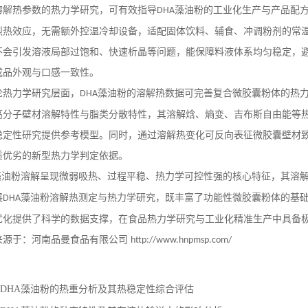
溶解热参数的热力学研究，可有效指导
藻油粉的工业化生产与产品配
DHA
烈热效应，无需额外控温冷却设备，适配固体饮料、辅食、冲调粉剂的常
不会引发溶液局部过饱和、快速析晶等问题，能保障料液体系均匀稳定，
成品外观与口感一致性。
论热力学研究层面，
藻油粉的溶解热数据可完善复合微胶囊粉体的热
DHA
高分子壁材溶解特性与脂类分散特性，其溶解焓、熵变、吉布斯自由能等
稳定性研究提供参考模型。同时，通过溶解热变化可反向表征微胶囊壁材
质优劣的新型热力学判定依据。
藻油粉溶解呈现微弱吸热、过程平稳、热力学可控性强的核心特征，其溶
展
藻油粉溶解热测定与热力学研究，既丰富了功能性微胶囊粉体的基
DHA
优化提供了科学的数据支撑，在食品热力学研究与工业化精准生产中具备
来源于：河南品曼食品有限公司
http://www.hnpmsp.com/
DHA藻油粉的热重分析及其热稳定性综合评估