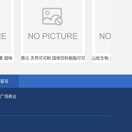
甜味
鼎元 天然可可粉 固体饮料脱脂可可
山松生物 大豆分离蛋白 SD
糖
粉 烘培原料 25kg/袋
型 食品级 肉制品千
线留言
市广场商业