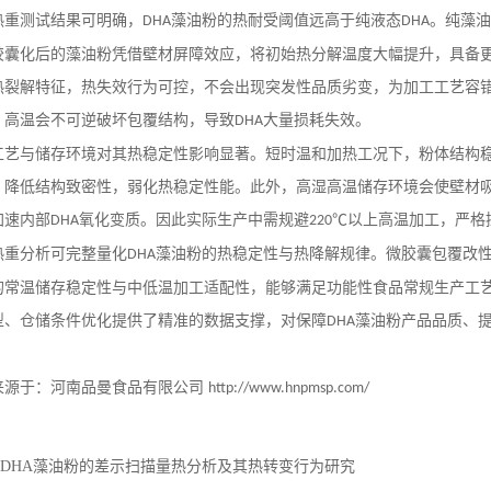
热重测试结果可明确，
藻油粉的热耐受阈值远高于纯液态
。纯藻油
DHA
DHA
胶囊化后的藻油粉凭借壁材屏障效应，将初始热分解温度大幅提升，具备
热裂解特征，热失效行为可控，不会出现突发性品质劣变，为加工工艺容
，高温会不可逆破坏包覆结构，导致
大量损耗失效。
DHA
工艺与储存环境对其热稳定性影响显著。短时温和加热工况下，粉体结构
，降低结构致密性，弱化热稳定性能。此外，高湿高温储存环境会使壁材
加速内部
氧化变质。因此实际生产中需规避
℃以上高温加工，严格
DHA
220
热重分析可完整量化
藻油粉的热稳定性与热降解规律。微胶囊包覆改
DHA
的常温储存稳定性与中低温加工适配性，能够满足功能性食品常规生产工
型、仓储条件优化提供了精准的数据支撑，对保障
藻油粉产品品质、
DHA
来源于：河南品曼食品有限公司
http://www.hnpmsp.com/
DHA藻油粉的差示扫描量热分析及其热转变行为研究