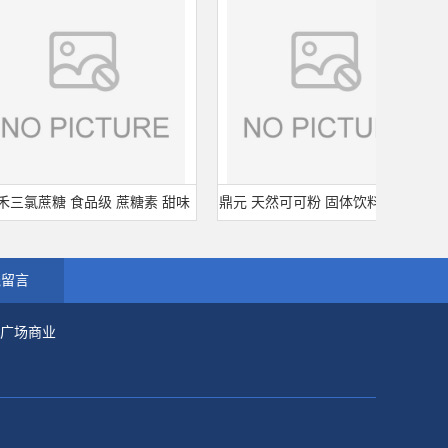
氯蔗糖 食品级 蔗糖素 甜味
鼎元 天然可可粉 固体饮料脱脂可可
山
00倍甜度原装正品 三氯蔗糖
粉 烘培原料 25kg/袋
线留言
市广场商业