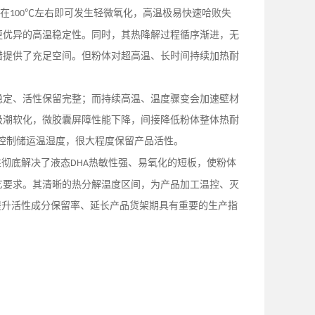
在
℃左右即可发生轻微氧化，高温极易快速哈败失
100
更优异的高温稳定性。同时，其热降解过程循序渐进，无
错提供了充足空间。但粉体对超高温、长时间持续加热耐
稳定、活性保留完整；而持续高温、温度骤变会加速壁材
吸潮软化，微胶囊屏障性能下降，间接降低粉体整体热耐
控制储运温湿度，很大程度保留产品活性。
性彻底解决了液态
热敏性强、易氧化的短板，使粉体
DHA
艺要求。其清晰的热分解温度区间，为产品加工温控、灭
提升活性成分保留率、延长产品货架期具有重要的生产指