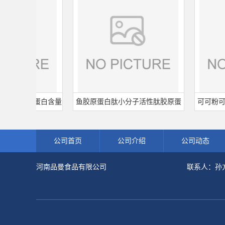
食品级 蛋白含量
鱼胶原蛋白肽小分子活性肽胶原蛋
可可粉可可豆
小麦水解蛋白粉
白食品级深海鱼水解粉冲剂肽粉
饮料冲调饮品
公司首页
公司介绍
公司动态
河南品曼食品有限公司
联系人：孙