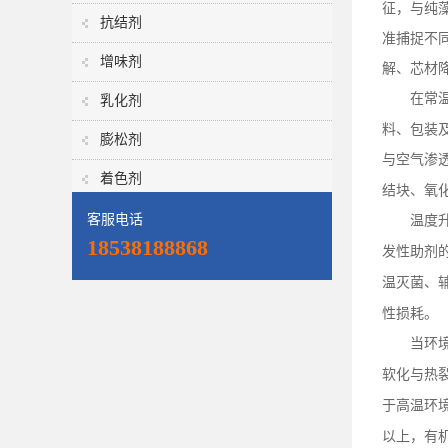
征，与纯
抗结剂
准捕捉不
增味剂
解、芯材
在常
乳化剂
料、包装
膨松剂
与空气渗
着色剂
结块、氧
客服电话
温度
18538188868
发性助剂
温灭菌、
性损耗。
当环
软化与热
于高温环
以上，有