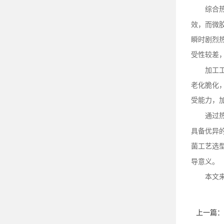
综合
效，而微
瞬时剧烈
受性较差
加工
老化脆化
受能力，
通过
具备优异
菌工艺选
导意义。
本文
上一篇：