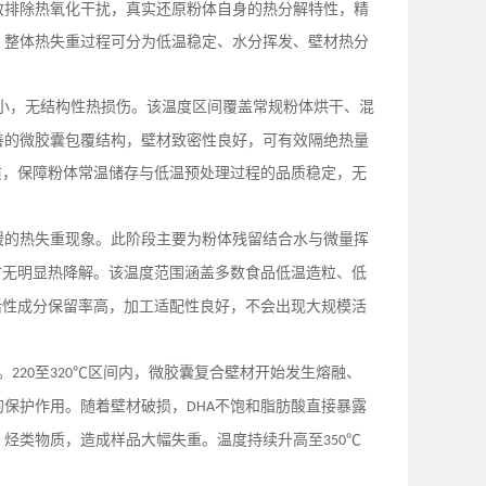
效排除热氧化干扰，真实还原粉体自身的热分解特性，精
。整体热失重过程可分为低温稳定、水分挥发、壁材热分
小，无结构性热损伤。该温度区间覆盖常规粉体烘干、混
善的微胶囊包覆结构，壁材致密性良好，可有效隔绝热量
质，保障粉体常温储存与低温预处理过程的品质稳定，无
缓的热失重现象。此阶段主要为粉体残留结合水与微量挥
材无明显热降解。该温度范围涵盖多数食品低温造粒、低
活性成分保留率高，加工适配性良好，不会出现大规模活
。
至
℃区间内，微胶囊复合壁材开始发生熔融、
220
320
的保护作用。随着壁材破损，
不饱和脂肪酸直接暴露
DHA
、烃类物质，造成样品大幅失重。温度持续升高至
℃
350