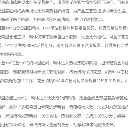
藻油的热降解规律存在显著差异。热重测试在氮气惰性氛围下进行，可有
同温度区间的质量损失比例与热裂解阈值，为产品工艺管控提供量化依据
降解碳化四个阶段，各阶段温度区间清晰、热行为规律稳定。
温至
℃的低温区间内，
藻油粉整体热稳定性优异，样品质量波动极
120
DHA
及常温仓储工况，粉体仅存在微量自由水脱除，失重比例极低。得益于完
透，牢牢锁住内部
活性组分，避免低温环境下油脂挥发、轻微氧化变
DHA
化哈败等问题。
升至
℃至
℃的中温区间，粉体进入热稳定临界阶段，出现轻微且平
120
220
的脱除，微胶囊壁材尚未发生软化裂解，核壳结构保持完整，内部
芯
DHA
辅料复配等加工工序，充分说明
藻油粉可耐受常规食品热加工处理，
DHA
境温度超过
℃，粉体进入快速热分解阶段，热重曲线呈现显著质量衰减
220
裂解，高分子多糖与蛋白骨架逐步断裂，包覆结构失效，失去对内部藻油
境，双键结构受热断裂，发生氧化、热裂解反应，生成挥发性小分子醛类
机组分持续碳化，最终残留少量无机灰分，标志着粉体彻底热失效。