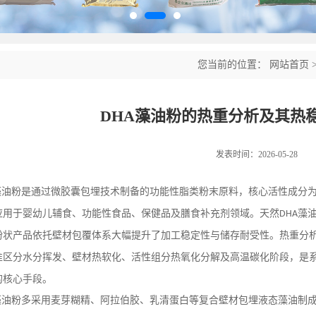
您当前的位置：
网站首页
DHA藻油粉的热重分析及其热
发表时间：2026-05-28
藻油粉是通过微胶囊包埋技术制备的功能性脂类粉末原料，核心活性成分
应用于婴幼儿辅食、功能性食品、保健品及膳食补充剂领域。天然
藻
DHA
粉状产品依托壁材包覆体系大幅提升了加工稳定性与储存耐受性。热重分
准区分水分挥发、壁材热软化、活性组分热氧化分解及高温碳化阶段，是
的核心手段。
藻油粉多采用麦芽糊精、阿拉伯胶、乳清蛋白等复合壁材包埋液态藻油制