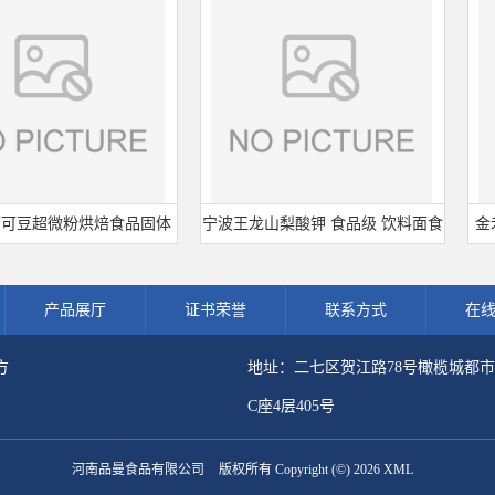
超微粉烘焙食品固体
宁波王龙山梨酸钾 食品级 饮料面食
金禾三
原料现货批发可可粉
熟肉制品防腐剂 食用保 鲜剂
剂 6
产品展厅
证书荣誉
联系方式
在
方
地址：二七区贺江路78号橄榄城都
C座4层405号
河南品曼食品有限公司
版权所有 Copyright (©) 2026
XML