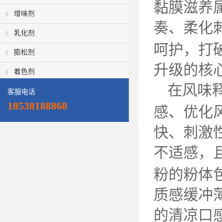
黏膜滋养
增味剂
奏、柔化
乳化剂
呵护，打
膨松剂
升级的核
着色剂
在风味
客服电话
18538188868
感、优化
快、刺激
不适感，
粉的粉体
质感缓冲
的清凉口