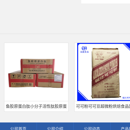
鱼胶原蛋白肽小分子活性肽胶原蛋
可可粉可可豆超微粉烘焙食品固体
白食品级深海鱼水解粉冲剂肽粉
饮料冲调饮品原料现货批发可可粉
公司首页
公司介绍
公司动态
产品