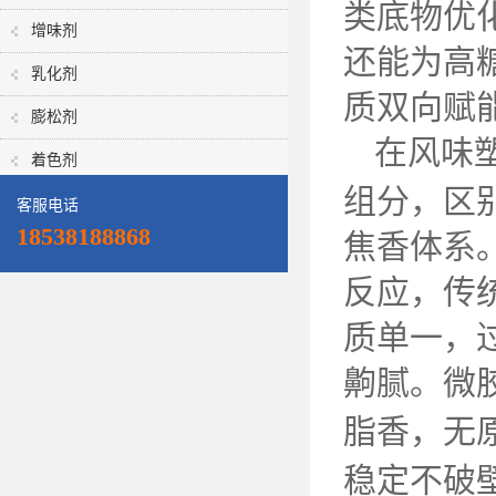
类底物优
增味剂
还能为高
乳化剂
质双向赋
膨松剂
在风味
着色剂
组分，区
客服电话
18538188868
焦香体系
反应，传
质单一，
齁腻。微
脂香，无
稳定不破