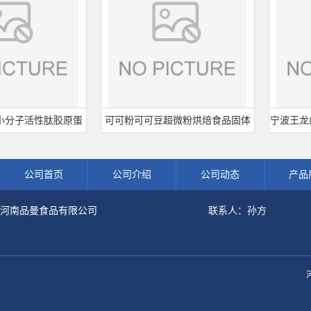
子活性肽胶原蛋
可可粉可可豆超微粉烘焙食品固体
宁波王龙山梨酸
解粉冲剂肽粉
饮料冲调饮品原料现货批发可可粉
熟肉制品防
公司首页
公司介绍
公司动态
产品
河南品曼食品有限公司
联系人：孙方