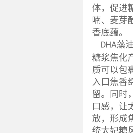
体，促进
喃、麦芽
香底蕴。
藻
DHA
糖浆焦化
质可以包
入口焦香
留。同时
口感，让
放，形成
统太妃糖