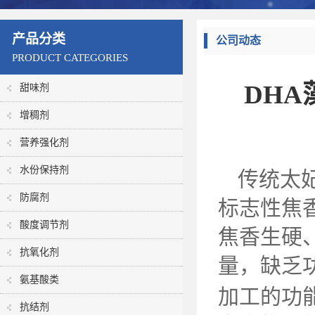
产品分类
公司动态
PRODUCT CATEGORIES
DH
甜味剂
增稠剂
营养强化剂
水份保持剂
传统太
防腐剂
标志性焦
酸度调节剂
焦香生硬
抗氧化剂
量，缺乏
氨基酸类
加工的功
抗结剂