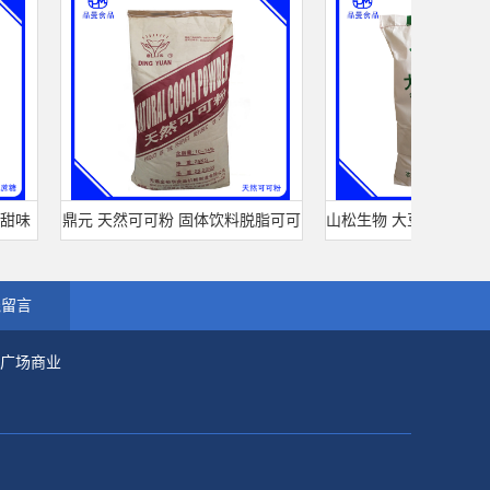
味
鼎元 天然可可粉 固体饮料脱脂可可
山松生物 大豆分离蛋白 SD-
糖
粉 烘培原料 25kg/袋
型 食品级 肉制品千页
线留言
市广场商业