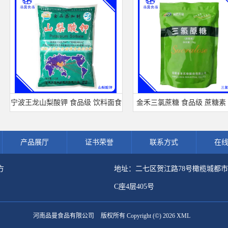
宁波王龙山梨酸钾 食品级 饮料面食
金禾三氯蔗糖 食品级 蔗糖素 甜
熟肉制品防腐剂 食用保 鲜剂
剂 600倍甜度原装正品 三氯蔗
产品展厅
证书荣誉
联系方式
在
方
地址：二七区贺江路78号橄榄城都
C座4层405号
河南品曼食品有限公司
版权所有 Copyright (©) 2026
XML