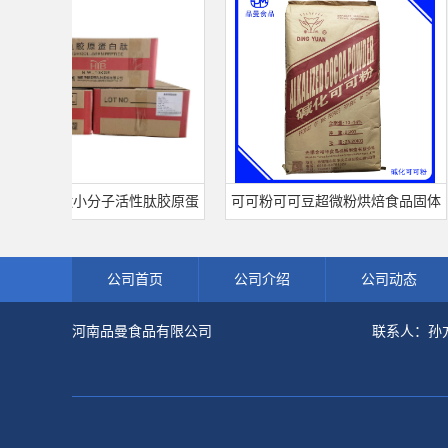
原蛋白肽小分子活性肽胶原蛋
可可粉可可豆超微粉烘焙食品固体
食品级深海鱼水解粉冲剂肽粉
饮料冲调饮品原料现货批发可可粉
公司首页
公司介绍
公司动态
河南品曼食品有限公司
联系人：孙