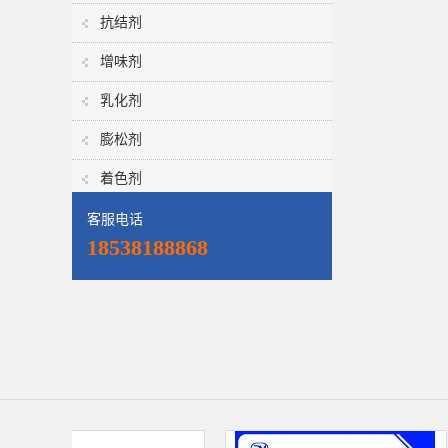
抗结剂
增味剂
乳化剂
膨松剂
着色剂
客服电话
18538188868