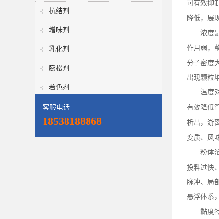
可有效抑
抗结剂
降低，展
增味剂
浓度
作用弱，
乳化剂
分子密度
膨松剂
出现颗粒
着色剂
温度
客服电话
有效降低
18538188868
析出，游
变质、风
粉体
投料过快
脉冲、局
悬浮体系
黏度