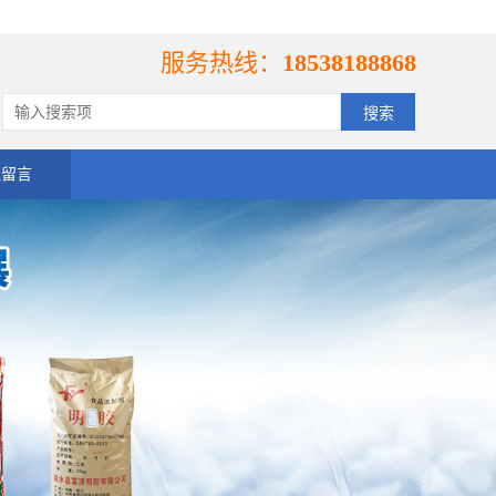
服务热线：
18538188868
线留言