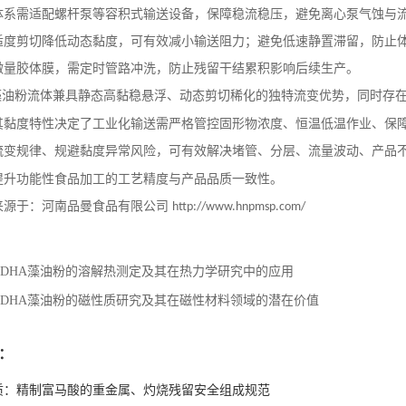
体系需适配螺杆泵等容积式输送设备，保障稳流稳压，避免离心泵气蚀与
适度剪切降低动态黏度，可有效减小输送阻力；避免低速静置滞留，防止
微量胶体膜，需定时管路冲洗，防止残留干结累积影响后续生产。
藻油粉流体兼具静态高黏稳悬浮、动态剪切稀化的独特流变优势，同时存
其黏度特性决定了工业化输送需严格管控固形物浓度、恒温低温作业、保
流变规律、规避黏度异常风险，可有效解决堵管、分层、流量波动、产品
提升功能性食品加工的工艺精度与产品品质一致性。
来源于：河南品曼食品有限公司
http://www.hnpmsp.com/
DHA藻油粉的溶解热测定及其在热力学研究中的应用
DHA藻油粉的磁性质研究及其在磁性材料领域的潜在价值
：
质：精制富马酸的重金属、灼烧残留安全组成规范