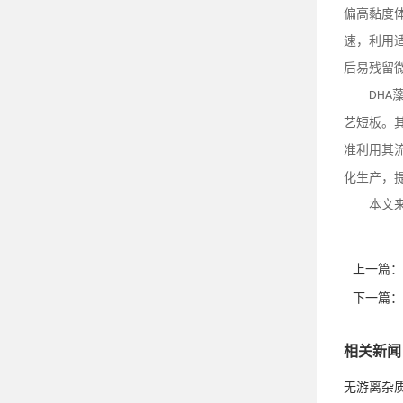
偏高黏度
速，利用
后易残留
DHA
艺短板。
准利用其
化生产，
本文
上一篇：
下一篇：
相关新闻
无游离杂