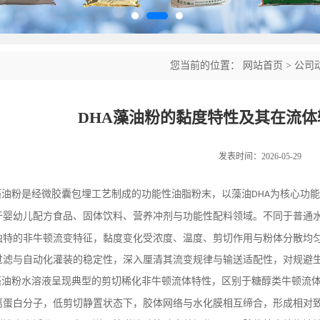
您当前的位置：
网站首页
>
公司
DHA藻油粉的黏度特性及其在流
发表时间：2026-05-29
藻油粉是经微胶囊包埋工艺制成的功能性油脂粉末，以藻油
为核心功能
DHA
于婴幼儿配方食品、固体饮料、营养冲剂与功能性配料领域。不同于普通
独特的非牛顿流变特征，黏度变化受浓度、温度、剪切作用与粉体分散均
过滤与自动化灌装的稳定性，深入厘清其流变规律与输送适配性，对规避
藻油粉水溶液呈现典型的剪切稀化非牛顿流体特性，区别于糖醇类牛顿流
离蛋白分子，低剪切静置状态下，胶体网络与水化膜相互缔合，形成相对