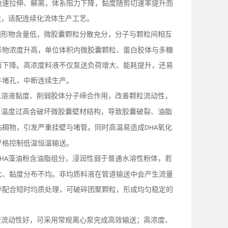
快速拉伸、解离，体系阻力下降，黏度随剪切速率提升而
送，适配连续化流体生产工艺。
固形物含量低，微胶囊颗粒分散充分，分子与颗粒间相互
形物浓度升高，单位体积内微胶囊颗粒、蛋白胶体与多糖
著下降。高浓度料液不仅泵送负荷增大、能耗提升，还易
件堵孔，中断连续生产。
水溶液黏度、削弱胶体分子缔合作用，改善颗粒流动性，
，温度过高会破坏微胶囊壁材结构，导致胶囊破裂、油脂
粘稠物，引发严重挂壁与堵管。同时高温易造成
氧化
DHA
严格控制低温恒温输送。
藻油粉含油脂组分，浸润性弱于普通水溶性粉体，若
HA
大、黏度分布不均。非均质料液在管道输送中会产生流量
拌配合短时均质处理，可破碎团聚颗粒，形成均匀稳定的
液流动性好，可采用常规离心泵完成高效输送；高浓度、