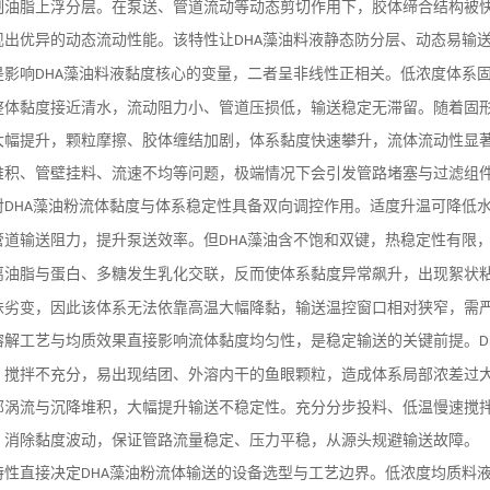
制油脂上浮分层。在泵送、管道流动等动态剪切作用下，胶体缔合结构被
现出优异的动态流动性能。该特性让
藻油料液静态防分层、动态易输
DHA
是影响
藻油料液黏度核心的变量，二者呈非线性正相关。低浓度体系
DHA
整体黏度接近清水，流动阻力小、管道压损低，输送稳定无滞留。随着固
大幅提升，颗粒摩擦、胶体缠结加剧，体系黏度快速攀升，流体流动性显
堆积、管壁挂料、流速不均等问题，极端情况下会引发管路堵塞与过滤组
对
藻油粉流体黏度与体系稳定性具备双向调控作用。适度升温可降低
DHA
管道输送阻力，提升泵送效率。但
藻油含不饱和双键，热稳定性有限
DHA
离油脂与蛋白、多糖发生乳化交联，反而使体系黏度异常飙升，出现絮状
味劣变，因此该体系无法依靠高温大幅降黏，输送温控窗口相对狭窄，需
溶解工艺与均质效果直接影响流体黏度均匀性，是稳定输送的关键前提。
D
、搅拌不充分，易出现结团、外溶内干的鱼眼颗粒，造成体系局部浓差过
部涡流与沉降堆积，大幅提升输送不稳定性。充分分步投料、低温慢速搅
，消除黏度波动，保证管路流量稳定、压力平稳，从源头规避输送故障。
特性直接决定
藻油粉流体输送的设备选型与工艺边界。低浓度均质料
DHA