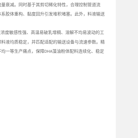
流量衰减。同时基于其剪切稀化特性，合理控制管道流
体系胶体重构、黏度回升引发堆积堵塞。此外，料液输送
在浓度敏感性强、高温易破乳增稠、溶解不均易波动的工
障料液均质稳定，并匹配适配的输送设备与流速参数。精
不均一等生产痛点，保障
藻油粉体配料连续化、稳定
DHA