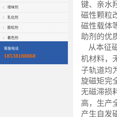
键、亲水
增味剂
磁性颗粒
乳化剂
磁性载体
膨松剂
助剂的优
着色剂
从本征
客服电话
18538188868
机材料，
子轨道均
旋磁矩完
无磁滞损
高，生产
产生自发