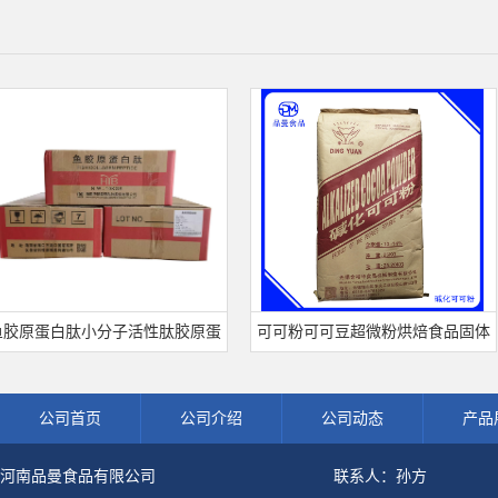
蛋白肽小分子活性肽胶原蛋
可可粉可可豆超微粉烘焙食品固体
品级深海鱼水解粉冲剂肽粉
饮料冲调饮品原料现货批发可可粉
公司首页
公司介绍
公司动态
产品
河南品曼食品有限公司
联系人：孙方