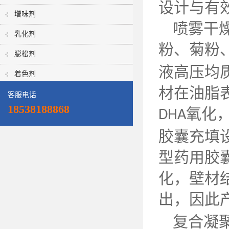
设计与有
增味剂
喷雾干
乳化剂
粉、菊粉
膨松剂
液高压均
着色剂
材在油脂
客服电话
18538188868
氧化
DHA
胶囊充填
型药用胶
化，壁材
出，因此
复合凝