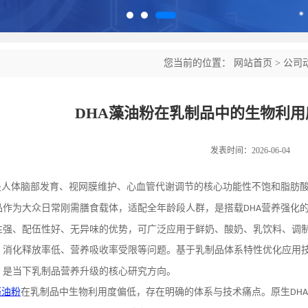
您当前的位置：
网站首页
>
公司
DHA藻油粉在乳制品中的生物利
发表时间：2026-06-04
是人体脑部发育、视网膜维护、心血管代谢调节的核心功能性不饱和脂肪
品作为大众日常刚需膳食载体，适配全年龄段人群，是搭载
营养强化
DHA
性强、配伍性好、无异味的优势，可广泛应用于鲜奶、酸奶、乳饮料、调
、消化释放率低、营养吸收率受限等问题。基于乳制品体系特性优化应用
，是当下乳制品营养升级的核心研究方向。
藻油粉
在乳制品中生物利用度偏低，存在明确的体系与技术痛点。原生
DHA