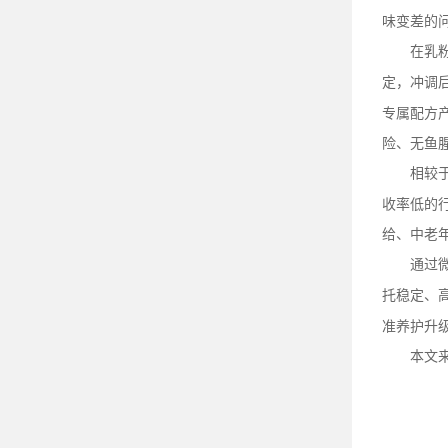
味变差的
在乳
定，冲调
专属配方
险、无鱼
相较
收率低的
给、中老
通过
托稳定、
准养护升
本文