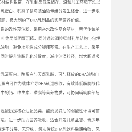
壁材结构致密，在乳制品低温储存、温和加工环境下难以
的乳蛋白、钙离子易与藻油微量组分发生络合，进一步限
问题，极大制约了
乳制品的实际营养价值。
DHA
体系的改性藻油粉，采用亲水改性复合壁材，替代传统单
，杜绝局部团聚沉降。同时通过调控壁材孔隙结构与包埋
油脂，避免功能性成分锁闭残留。在生产工艺上，采用
A
，同时提升油脂乳化分散度，减小油滴粒径，增大肠道吸
含乳清蛋白、酪蛋白与天然乳脂，可与释放的
油脂自
DHA
乳蛋白可作为载体介导
转运吸收，有效降低脂肪酸代
DHA
品中的钙、维生素、磷脂等营养物质，可协同辅助脑部与
常温酸奶是核心适配品类，酸奶发酵后的弱酸性环境可辅
环境，进一步助力营养吸收，适合开发儿童益智、青少年
稳定不分层、无异味，解决传统
乳饮料后期哈败、风
DHA