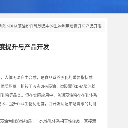
动态
>
DHA藻油粉在乳制品中的生物利用度提升与产品开发
用度提升与产品开发
酸，人体无法自主合成，是食品营养强化的重要指标成
的优质场景。相较于液态
藻油，微胶囊化
藻油粉
DHA
DHA
制乳粉等品类。但在实际应用中，普通藻油粉存在乳体系
技术，提升
生物利用度，并开发适配市场需求的功能
DHA
藻油为脂溶性物质，与水性乳体系相容性较差，直接添