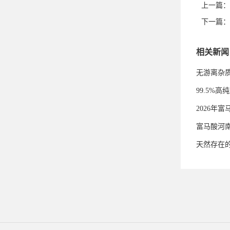
上一篇：
下一篇：
相关新闻
无游离杂
99.5%
2026年
富马酸河
天然存在