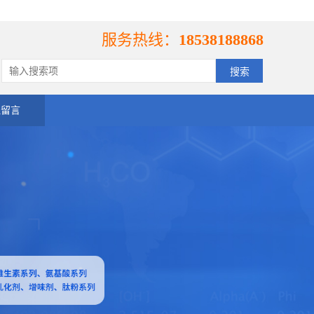
服务热线：
18538188868
线留言