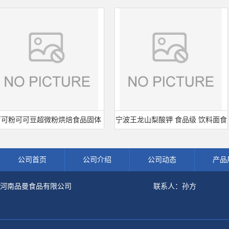
粉可可豆超微粉烘焙食品固体
宁波王龙山梨酸钾 食品级 饮料面食
冲调饮品原料现货批发可可粉
熟肉制品防腐剂 食用保 鲜剂
公司首页
公司介绍
公司动态
产品
河南品曼食品有限公司
联系人：孙方