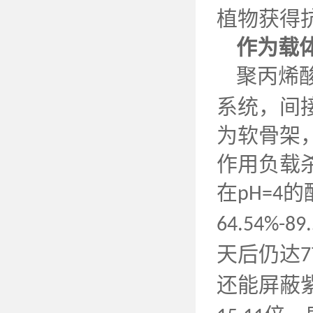
植物获得
作为载
聚丙烯
系统，间
为软骨架
作用负载
在
的
pH=4
64.54%-89
天后仍达
7
还能屏蔽