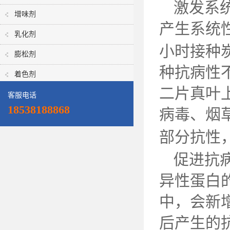
激发系
增味剂
产生系统
乳化剂
小时接种
膨松剂
种抗病性
着色剂
二片真叶
客服电话
18538188868
病毒、烟
部分抗性
促进抗
异性蛋白
中，会新
后产生的