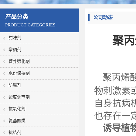
产品分类
公司动态
PRODUCT CATEGORIES
聚丙
甜味剂
增稠剂
营养强化剂
水份保持剂
聚丙烯
防腐剂
物刺激素
酸度调节剂
自身抗病
抗氧化剂
也存在一
氨基酸类
诱导植
抗结剂